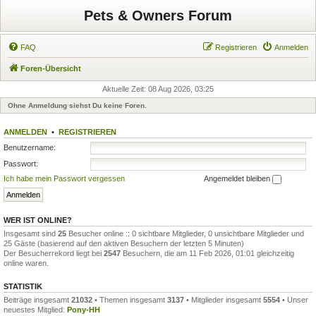
Pets & Owners Forum
FAQ
Registrieren
Anmelden
Foren-Übersicht
Aktuelle Zeit: 08 Aug 2026, 03:25
Ohne Anmeldung siehst Du keine Foren.
ANMELDEN
•
REGISTRIEREN
Benutzername:
Passwort:
Ich habe mein Passwort vergessen
Angemeldet bleiben
WER IST ONLINE?
Insgesamt sind
25
Besucher online :: 0 sichtbare Mitglieder, 0 unsichtbare Mitglieder und
25 Gäste (basierend auf den aktiven Besuchern der letzten 5 Minuten)
Der Besucherrekord liegt bei
2547
Besuchern, die am 11 Feb 2026, 01:01 gleichzeitig
online waren.
STATISTIK
Beiträge insgesamt
21032
• Themen insgesamt
3137
• Mitglieder insgesamt
5554
• Unser
neuestes Mitglied:
Pony-HH