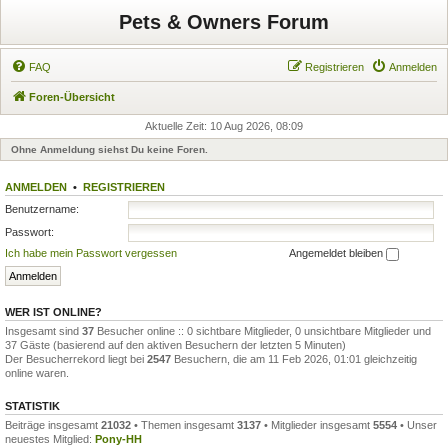
Pets & Owners Forum
FAQ
Registrieren
Anmelden
Foren-Übersicht
Aktuelle Zeit: 10 Aug 2026, 08:09
Ohne Anmeldung siehst Du keine Foren.
ANMELDEN
•
REGISTRIEREN
Benutzername:
Passwort:
Ich habe mein Passwort vergessen
Angemeldet bleiben
WER IST ONLINE?
Insgesamt sind
37
Besucher online :: 0 sichtbare Mitglieder, 0 unsichtbare Mitglieder und
37 Gäste (basierend auf den aktiven Besuchern der letzten 5 Minuten)
Der Besucherrekord liegt bei
2547
Besuchern, die am 11 Feb 2026, 01:01 gleichzeitig
online waren.
STATISTIK
Beiträge insgesamt
21032
• Themen insgesamt
3137
• Mitglieder insgesamt
5554
• Unser
neuestes Mitglied:
Pony-HH