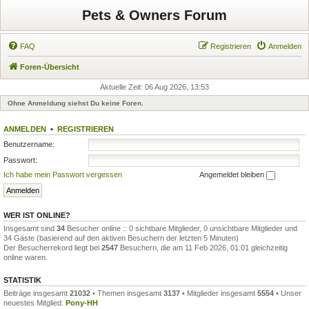
Pets & Owners Forum
FAQ
Registrieren
Anmelden
Foren-Übersicht
Aktuelle Zeit: 06 Aug 2026, 13:53
Ohne Anmeldung siehst Du keine Foren.
ANMELDEN
•
REGISTRIEREN
Benutzername:
Passwort:
Ich habe mein Passwort vergessen
Angemeldet bleiben
WER IST ONLINE?
Insgesamt sind
34
Besucher online :: 0 sichtbare Mitglieder, 0 unsichtbare Mitglieder und
34 Gäste (basierend auf den aktiven Besuchern der letzten 5 Minuten)
Der Besucherrekord liegt bei
2547
Besuchern, die am 11 Feb 2026, 01:01 gleichzeitig
online waren.
STATISTIK
Beiträge insgesamt
21032
• Themen insgesamt
3137
• Mitglieder insgesamt
5554
• Unser
neuestes Mitglied:
Pony-HH