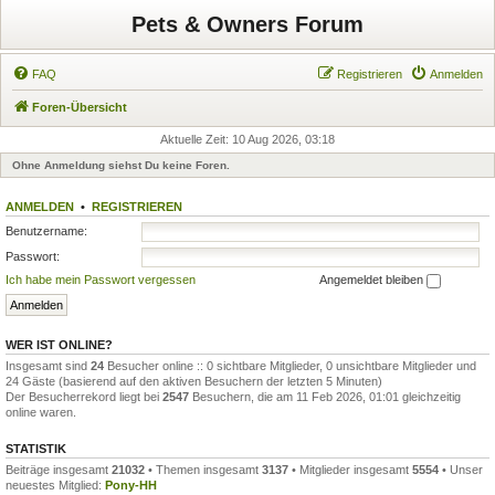
Pets & Owners Forum
FAQ
Registrieren
Anmelden
Foren-Übersicht
Aktuelle Zeit: 10 Aug 2026, 03:18
Ohne Anmeldung siehst Du keine Foren.
ANMELDEN
•
REGISTRIEREN
Benutzername:
Passwort:
Ich habe mein Passwort vergessen
Angemeldet bleiben
WER IST ONLINE?
Insgesamt sind
24
Besucher online :: 0 sichtbare Mitglieder, 0 unsichtbare Mitglieder und
24 Gäste (basierend auf den aktiven Besuchern der letzten 5 Minuten)
Der Besucherrekord liegt bei
2547
Besuchern, die am 11 Feb 2026, 01:01 gleichzeitig
online waren.
STATISTIK
Beiträge insgesamt
21032
• Themen insgesamt
3137
• Mitglieder insgesamt
5554
• Unser
neuestes Mitglied:
Pony-HH