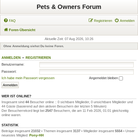
Pets & Owners Forum
FAQ
Registrieren
Anmelden
Foren-Übersicht
Aktuelle Zeit: 07 Aug 2026, 10:26
Ohne Anmeldung siehst Du keine Foren.
ANMELDEN
•
REGISTRIEREN
Benutzername:
Passwort:
Ich habe mein Passwort vergessen
Angemeldet bleiben
WER IST ONLINE?
Insgesamt sind
44
Besucher online :: 0 sichtbare Mitglieder, 0 unsichtbare Mitglieder und
44 Gäste (basierend auf den aktiven Besuchern der letzten 5 Minuten)
Der Besucherrekord liegt bei
2547
Besuchern, die am 11 Feb 2026, 01:01 gleichzeitig
online waren.
STATISTIK
Beiträge insgesamt
21032
• Themen insgesamt
3137
• Mitglieder insgesamt
5554
• Unser
neuestes Mitglied:
Pony-HH