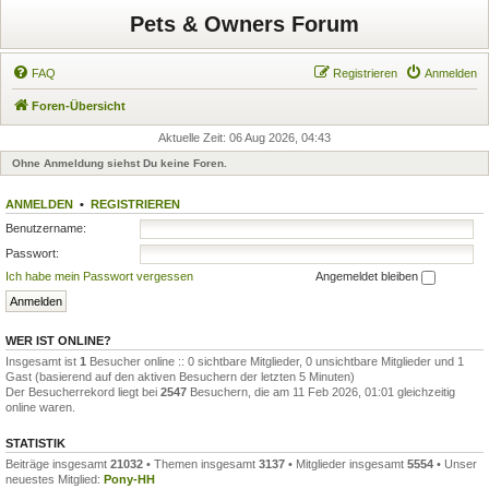
Pets & Owners Forum
FAQ
Registrieren
Anmelden
Foren-Übersicht
Aktuelle Zeit: 06 Aug 2026, 04:43
Ohne Anmeldung siehst Du keine Foren.
ANMELDEN
•
REGISTRIEREN
Benutzername:
Passwort:
Ich habe mein Passwort vergessen
Angemeldet bleiben
WER IST ONLINE?
Insgesamt ist
1
Besucher online :: 0 sichtbare Mitglieder, 0 unsichtbare Mitglieder und 1
Gast (basierend auf den aktiven Besuchern der letzten 5 Minuten)
Der Besucherrekord liegt bei
2547
Besuchern, die am 11 Feb 2026, 01:01 gleichzeitig
online waren.
STATISTIK
Beiträge insgesamt
21032
• Themen insgesamt
3137
• Mitglieder insgesamt
5554
• Unser
neuestes Mitglied:
Pony-HH