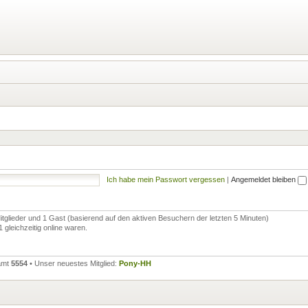
Ich habe mein Passwort vergessen
|
Angemeldet bleiben
Mitglieder und 1 Gast (basierend auf den aktiven Besuchern der letzten 5 Minuten)
gleichzeitig online waren.
samt
5554
• Unser neuestes Mitglied:
Pony-HH