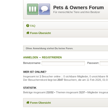
Pets & Owners Forum
Für menschliche Tiere und ihre Besitzer
FAQ
Foren-Übersicht
Ohne Anmeldung siehst Du keine Foren.
ANMELDEN
•
REGISTRIEREN
Benutzername:
Passwort:
WER IST ONLINE?
Insgesamt ist
1
Besucher online :: 0 sichtbare Mitglieder, 0 unsichtbare 
Der Besucherrekord liegt bei
2547
Besuchern, die am 11 Feb 2026, 01:01 
STATISTIK
Beiträge insgesamt
21032
• Themen insgesamt
3137
• Mitglieder insge
Foren-Übersicht