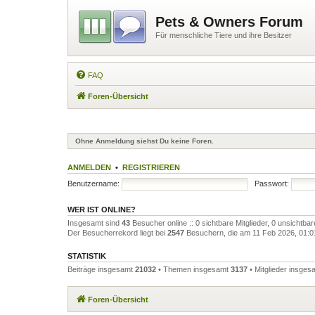
Pets & Owners Forum
Für menschliche Tiere und ihre Besitzer
FAQ
Foren-Übersicht
Ohne Anmeldung siehst Du keine Foren.
ANMELDEN
•
REGISTRIEREN
Benutzername:
Passwort:
WER IST ONLINE?
Insgesamt sind
43
Besucher online :: 0 sichtbare Mitglieder, 0 unsichtba
Der Besucherrekord liegt bei
2547
Besuchern, die am 11 Feb 2026, 01:01 
STATISTIK
Beiträge insgesamt
21032
• Themen insgesamt
3137
• Mitglieder insge
Foren-Übersicht