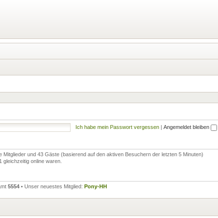
Ich habe mein Passwort vergessen
|
Angemeldet bleiben
re Mitglieder und 43 Gäste (basierend auf den aktiven Besuchern der letzten 5 Minuten)
gleichzeitig online waren.
samt
5554
• Unser neuestes Mitglied:
Pony-HH