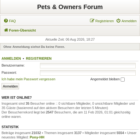
Pets & Owners Forum
FAQ
Registrieren
Anmelden
Foren-Übersicht
Aktuelle Zeit: 06 Aug 2026, 18:27
Ohne Anmeldung siehst Du keine Foren.
ANMELDEN
•
REGISTRIEREN
Benutzername:
Passwort:
Ich habe mein Passwort vergessen
Angemeldet bleiben
WER IST ONLINE?
Insgesamt sind
35
Besucher online :: 0 sichtbare Mitglieder, 0 unsichtbare Mitglieder und
35 Gäste (basierend auf den aktiven Besuchern der letzten 5 Minuten)
Der Besucherrekord liegt bei
2547
Besuchern, die am 11 Feb 2026, 01:01 gleichzeitig
online waren.
STATISTIK
Beiträge insgesamt
21032
• Themen insgesamt
3137
• Mitglieder insgesamt
5554
• Unser
neuestes Mitglied:
Pony-HH