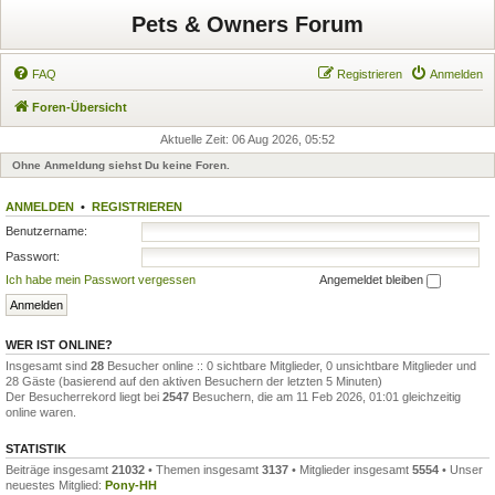
Pets & Owners Forum
FAQ
Registrieren
Anmelden
Foren-Übersicht
Aktuelle Zeit: 06 Aug 2026, 05:52
Ohne Anmeldung siehst Du keine Foren.
ANMELDEN
•
REGISTRIEREN
Benutzername:
Passwort:
Ich habe mein Passwort vergessen
Angemeldet bleiben
WER IST ONLINE?
Insgesamt sind
28
Besucher online :: 0 sichtbare Mitglieder, 0 unsichtbare Mitglieder und
28 Gäste (basierend auf den aktiven Besuchern der letzten 5 Minuten)
Der Besucherrekord liegt bei
2547
Besuchern, die am 11 Feb 2026, 01:01 gleichzeitig
online waren.
STATISTIK
Beiträge insgesamt
21032
• Themen insgesamt
3137
• Mitglieder insgesamt
5554
• Unser
neuestes Mitglied:
Pony-HH