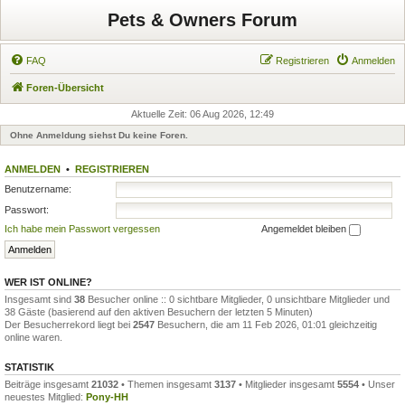
Pets & Owners Forum
FAQ
Registrieren
Anmelden
Foren-Übersicht
Aktuelle Zeit: 06 Aug 2026, 12:49
Ohne Anmeldung siehst Du keine Foren.
ANMELDEN
•
REGISTRIEREN
Benutzername:
Passwort:
Ich habe mein Passwort vergessen
Angemeldet bleiben
WER IST ONLINE?
Insgesamt sind
38
Besucher online :: 0 sichtbare Mitglieder, 0 unsichtbare Mitglieder und
38 Gäste (basierend auf den aktiven Besuchern der letzten 5 Minuten)
Der Besucherrekord liegt bei
2547
Besuchern, die am 11 Feb 2026, 01:01 gleichzeitig
online waren.
STATISTIK
Beiträge insgesamt
21032
• Themen insgesamt
3137
• Mitglieder insgesamt
5554
• Unser
neuestes Mitglied:
Pony-HH