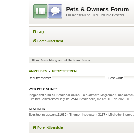
Pets & Owners Forum
Für menschliche Tiere und ihre Besitzer
FAQ
Foren-Übersicht
Ohne Anmeldung siehst Du keine Foren.
ANMELDEN
•
REGISTRIEREN
Benutzername:
Passwort:
WER IST ONLINE?
Insgesamt sind
44
Besucher online :: 0 sichtbare Mitglieder, 0 unsichtba
Der Besucherrekord liegt bei
2547
Besuchern, die am 11 Feb 2026, 01:01 
STATISTIK
Beiträge insgesamt
21032
• Themen insgesamt
3137
• Mitglieder insge
Foren-Übersicht