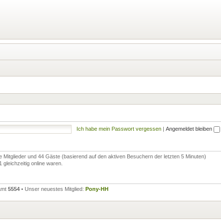
Ich habe mein Passwort vergessen
|
Angemeldet bleiben
re Mitglieder und 44 Gäste (basierend auf den aktiven Besuchern der letzten 5 Minuten)
gleichzeitig online waren.
samt
5554
• Unser neuestes Mitglied:
Pony-HH