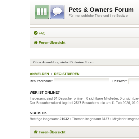
Pets & Owners Forum
Für menschliche Tiere und ihre Besitzer
FAQ
Foren-Übersicht
Ohne Anmeldung siehst Du keine Foren.
ANMELDEN
•
REGISTRIEREN
Benutzername:
Passwort:
WER IST ONLINE?
Insgesamt sind
34
Besucher online :: 0 sichtbare Mitglieder, 0 unsichtba
Der Besucherrekord liegt bei
2547
Besuchern, die am 11 Feb 2026, 01:01 
STATISTIK
Beiträge insgesamt
21032
• Themen insgesamt
3137
• Mitglieder insge
Foren-Übersicht