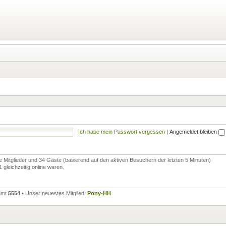
Ich habe mein Passwort vergessen
|
Angemeldet bleiben
re Mitglieder und 34 Gäste (basierend auf den aktiven Besuchern der letzten 5 Minuten)
gleichzeitig online waren.
samt
5554
• Unser neuestes Mitglied:
Pony-HH