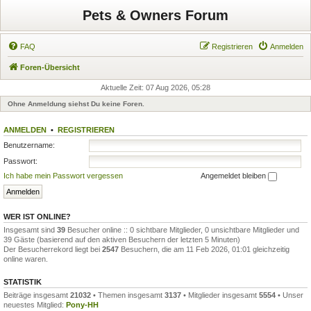
Pets & Owners Forum
FAQ
Registrieren
Anmelden
Foren-Übersicht
Aktuelle Zeit: 07 Aug 2026, 05:28
Ohne Anmeldung siehst Du keine Foren.
ANMELDEN
•
REGISTRIEREN
Benutzername:
Passwort:
Ich habe mein Passwort vergessen
Angemeldet bleiben
WER IST ONLINE?
Insgesamt sind
39
Besucher online :: 0 sichtbare Mitglieder, 0 unsichtbare Mitglieder und
39 Gäste (basierend auf den aktiven Besuchern der letzten 5 Minuten)
Der Besucherrekord liegt bei
2547
Besuchern, die am 11 Feb 2026, 01:01 gleichzeitig
online waren.
STATISTIK
Beiträge insgesamt
21032
• Themen insgesamt
3137
• Mitglieder insgesamt
5554
• Unser
neuestes Mitglied:
Pony-HH