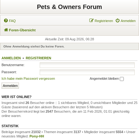
Pets & Owners Forum
FAQ
Registrieren
Anmelden
Foren-Übersicht
Aktuelle Zeit: 09 Aug 2026, 06:28
Ohne Anmeldung siehst Du keine Foren.
ANMELDEN
•
REGISTRIEREN
Benutzername:
Passwort:
Ich habe mein Passwort vergessen
Angemeldet bleiben
WER IST ONLINE?
Insgesamt sind
26
Besucher online :: 1 sichtbares Mitglied, 0 unsichtbare Mitglieder und 25
Gäste (basierend auf den aktiven Besuchern der letzten 5 Minuten)
Der Besucherrekord liegt bei
2547
Besuchern, die am 11 Feb 2026, 01:01 gleichzeitig
online waren.
STATISTIK
Beiträge insgesamt
21032
• Themen insgesamt
3137
• Mitglieder insgesamt
5554
• Unser
neuestes Mitglied:
Pony-HH