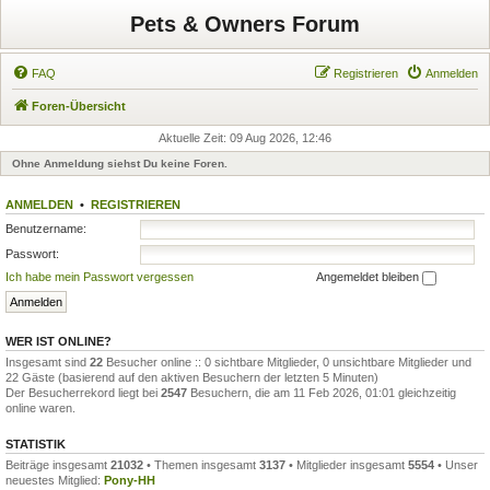
Pets & Owners Forum
FAQ
Registrieren
Anmelden
Foren-Übersicht
Aktuelle Zeit: 09 Aug 2026, 12:46
Ohne Anmeldung siehst Du keine Foren.
ANMELDEN
•
REGISTRIEREN
Benutzername:
Passwort:
Ich habe mein Passwort vergessen
Angemeldet bleiben
WER IST ONLINE?
Insgesamt sind
22
Besucher online :: 0 sichtbare Mitglieder, 0 unsichtbare Mitglieder und
22 Gäste (basierend auf den aktiven Besuchern der letzten 5 Minuten)
Der Besucherrekord liegt bei
2547
Besuchern, die am 11 Feb 2026, 01:01 gleichzeitig
online waren.
STATISTIK
Beiträge insgesamt
21032
• Themen insgesamt
3137
• Mitglieder insgesamt
5554
• Unser
neuestes Mitglied:
Pony-HH