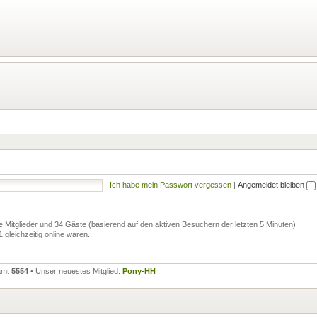
Ich habe mein Passwort vergessen
|
Angemeldet bleiben
re Mitglieder und 34 Gäste (basierend auf den aktiven Besuchern der letzten 5 Minuten)
gleichzeitig online waren.
samt
5554
• Unser neuestes Mitglied:
Pony-HH