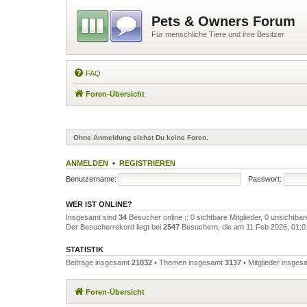
Pets & Owners Forum
Für menschliche Tiere und ihre Besitzer
FAQ
Foren-Übersicht
Ohne Anmeldung siehst Du keine Foren.
ANMELDEN
•
REGISTRIEREN
Benutzername:
Passwort:
WER IST ONLINE?
Insgesamt sind
34
Besucher online :: 0 sichtbare Mitglieder, 0 unsichtba
Der Besucherrekord liegt bei
2547
Besuchern, die am 11 Feb 2026, 01:01 
STATISTIK
Beiträge insgesamt
21032
• Themen insgesamt
3137
• Mitglieder insge
Foren-Übersicht