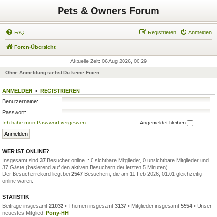
Pets & Owners Forum
FAQ
Registrieren
Anmelden
Foren-Übersicht
Aktuelle Zeit: 06 Aug 2026, 00:29
Ohne Anmeldung siehst Du keine Foren.
ANMELDEN
•
REGISTRIEREN
Benutzername:
Passwort:
Ich habe mein Passwort vergessen
Angemeldet bleiben
WER IST ONLINE?
Insgesamt sind
37
Besucher online :: 0 sichtbare Mitglieder, 0 unsichtbare Mitglieder und
37 Gäste (basierend auf den aktiven Besuchern der letzten 5 Minuten)
Der Besucherrekord liegt bei
2547
Besuchern, die am 11 Feb 2026, 01:01 gleichzeitig
online waren.
STATISTIK
Beiträge insgesamt
21032
• Themen insgesamt
3137
• Mitglieder insgesamt
5554
• Unser
neuestes Mitglied:
Pony-HH