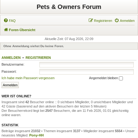
Pets & Owners Forum
FAQ
Registrieren
Anmelden
Foren-Übersicht
Aktuelle Zeit: 07 Aug 2026, 22:09
Ohne Anmeldung siehst Du keine Foren.
ANMELDEN
•
REGISTRIEREN
Benutzername:
Passwort:
Ich habe mein Passwort vergessen
Angemeldet bleiben
WER IST ONLINE?
Insgesamt sind
42
Besucher online :: 0 sichtbare Mitglieder, 0 unsichtbare Mitglieder und
42 Gäste (basierend auf den aktiven Besuchern der letzten 5 Minuten)
Der Besucherrekord liegt bei
2547
Besuchern, die am 11 Feb 2026, 01:01 gleichzeitig
online waren.
STATISTIK
Beiträge insgesamt
21032
• Themen insgesamt
3137
• Mitglieder insgesamt
5554
• Unser
neuestes Mitglied:
Pony-HH