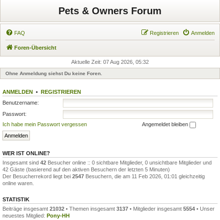
Pets & Owners Forum
FAQ
Registrieren
Anmelden
Foren-Übersicht
Aktuelle Zeit: 07 Aug 2026, 05:32
Ohne Anmeldung siehst Du keine Foren.
ANMELDEN
•
REGISTRIEREN
Benutzername:
Passwort:
Ich habe mein Passwort vergessen
Angemeldet bleiben
WER IST ONLINE?
Insgesamt sind
42
Besucher online :: 0 sichtbare Mitglieder, 0 unsichtbare Mitglieder und
42 Gäste (basierend auf den aktiven Besuchern der letzten 5 Minuten)
Der Besucherrekord liegt bei
2547
Besuchern, die am 11 Feb 2026, 01:01 gleichzeitig
online waren.
STATISTIK
Beiträge insgesamt
21032
• Themen insgesamt
3137
• Mitglieder insgesamt
5554
• Unser
neuestes Mitglied:
Pony-HH