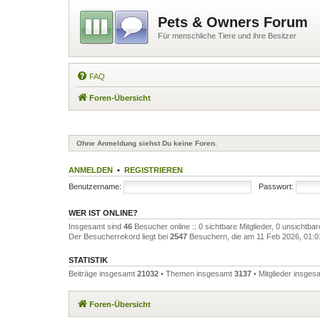
Pets & Owners Forum
Für menschliche Tiere und ihre Besitzer
FAQ
Foren-Übersicht
Ohne Anmeldung siehst Du keine Foren.
ANMELDEN
•
REGISTRIEREN
Benutzername:
Passwort:
WER IST ONLINE?
Insgesamt sind
46
Besucher online :: 0 sichtbare Mitglieder, 0 unsichtba
Der Besucherrekord liegt bei
2547
Besuchern, die am 11 Feb 2026, 01:01 
STATISTIK
Beiträge insgesamt
21032
• Themen insgesamt
3137
• Mitglieder insge
Foren-Übersicht