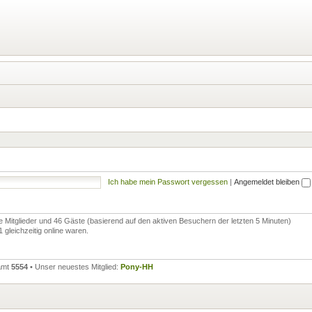
Ich habe mein Passwort vergessen
|
Angemeldet bleiben
re Mitglieder und 46 Gäste (basierend auf den aktiven Besuchern der letzten 5 Minuten)
gleichzeitig online waren.
samt
5554
• Unser neuestes Mitglied:
Pony-HH