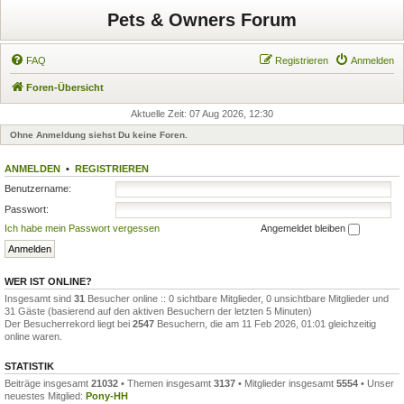
Pets & Owners Forum
FAQ
Registrieren
Anmelden
Foren-Übersicht
Aktuelle Zeit: 07 Aug 2026, 12:30
Ohne Anmeldung siehst Du keine Foren.
ANMELDEN
•
REGISTRIEREN
Benutzername:
Passwort:
Ich habe mein Passwort vergessen
Angemeldet bleiben
WER IST ONLINE?
Insgesamt sind
31
Besucher online :: 0 sichtbare Mitglieder, 0 unsichtbare Mitglieder und
31 Gäste (basierend auf den aktiven Besuchern der letzten 5 Minuten)
Der Besucherrekord liegt bei
2547
Besuchern, die am 11 Feb 2026, 01:01 gleichzeitig
online waren.
STATISTIK
Beiträge insgesamt
21032
• Themen insgesamt
3137
• Mitglieder insgesamt
5554
• Unser
neuestes Mitglied:
Pony-HH