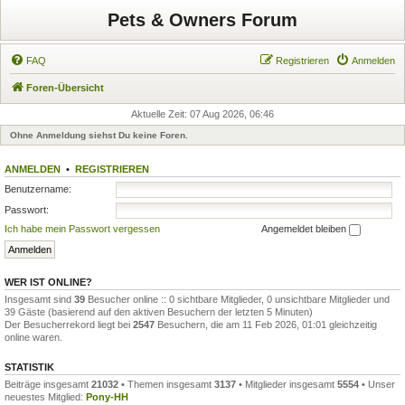
Pets & Owners Forum
FAQ
Registrieren
Anmelden
Foren-Übersicht
Aktuelle Zeit: 07 Aug 2026, 06:46
Ohne Anmeldung siehst Du keine Foren.
ANMELDEN
•
REGISTRIEREN
Benutzername:
Passwort:
Ich habe mein Passwort vergessen
Angemeldet bleiben
WER IST ONLINE?
Insgesamt sind
39
Besucher online :: 0 sichtbare Mitglieder, 0 unsichtbare Mitglieder und
39 Gäste (basierend auf den aktiven Besuchern der letzten 5 Minuten)
Der Besucherrekord liegt bei
2547
Besuchern, die am 11 Feb 2026, 01:01 gleichzeitig
online waren.
STATISTIK
Beiträge insgesamt
21032
• Themen insgesamt
3137
• Mitglieder insgesamt
5554
• Unser
neuestes Mitglied:
Pony-HH