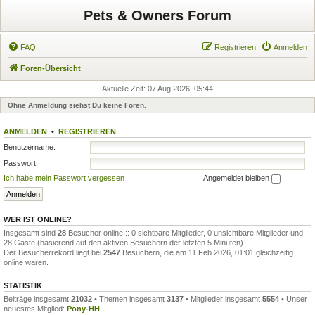
Pets & Owners Forum
FAQ
Registrieren
Anmelden
Foren-Übersicht
Aktuelle Zeit: 07 Aug 2026, 05:44
Ohne Anmeldung siehst Du keine Foren.
ANMELDEN
•
REGISTRIEREN
Benutzername:
Passwort:
Ich habe mein Passwort vergessen
Angemeldet bleiben
WER IST ONLINE?
Insgesamt sind
28
Besucher online :: 0 sichtbare Mitglieder, 0 unsichtbare Mitglieder und
28 Gäste (basierend auf den aktiven Besuchern der letzten 5 Minuten)
Der Besucherrekord liegt bei
2547
Besuchern, die am 11 Feb 2026, 01:01 gleichzeitig
online waren.
STATISTIK
Beiträge insgesamt
21032
• Themen insgesamt
3137
• Mitglieder insgesamt
5554
• Unser
neuestes Mitglied:
Pony-HH