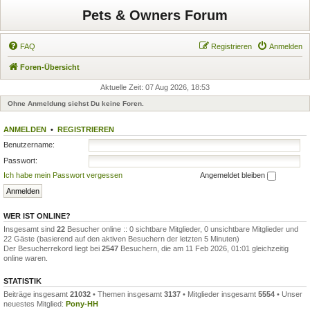
Pets & Owners Forum
FAQ
Registrieren
Anmelden
Foren-Übersicht
Aktuelle Zeit: 07 Aug 2026, 18:53
Ohne Anmeldung siehst Du keine Foren.
ANMELDEN
•
REGISTRIEREN
Benutzername:
Passwort:
Ich habe mein Passwort vergessen
Angemeldet bleiben
WER IST ONLINE?
Insgesamt sind
22
Besucher online :: 0 sichtbare Mitglieder, 0 unsichtbare Mitglieder und
22 Gäste (basierend auf den aktiven Besuchern der letzten 5 Minuten)
Der Besucherrekord liegt bei
2547
Besuchern, die am 11 Feb 2026, 01:01 gleichzeitig
online waren.
STATISTIK
Beiträge insgesamt
21032
• Themen insgesamt
3137
• Mitglieder insgesamt
5554
• Unser
neuestes Mitglied:
Pony-HH