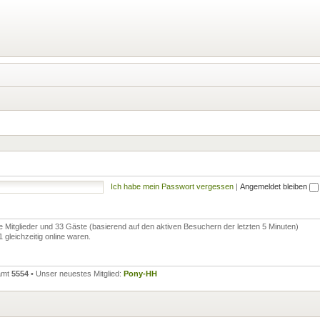
Ich habe mein Passwort vergessen
|
Angemeldet bleiben
re Mitglieder und 33 Gäste (basierend auf den aktiven Besuchern der letzten 5 Minuten)
gleichzeitig online waren.
samt
5554
• Unser neuestes Mitglied:
Pony-HH