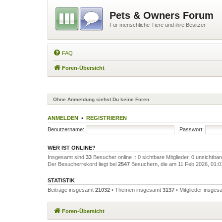
Pets & Owners Forum
Für menschliche Tiere und ihre Besitzer
FAQ
Foren-Übersicht
Ohne Anmeldung siehst Du keine Foren.
ANMELDEN
•
REGISTRIEREN
Benutzername:
Passwort:
WER IST ONLINE?
Insgesamt sind
33
Besucher online :: 0 sichtbare Mitglieder, 0 unsichtba
Der Besucherrekord liegt bei
2547
Besuchern, die am 11 Feb 2026, 01:01 
STATISTIK
Beiträge insgesamt
21032
• Themen insgesamt
3137
• Mitglieder insge
Foren-Übersicht