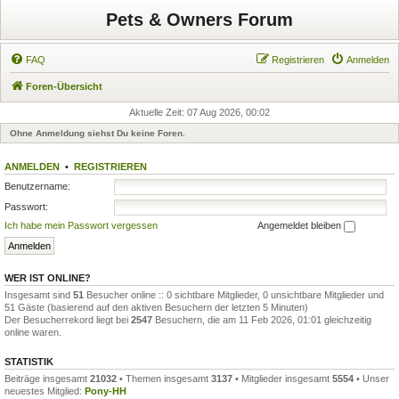
Pets & Owners Forum
FAQ
Registrieren
Anmelden
Foren-Übersicht
Aktuelle Zeit: 07 Aug 2026, 00:02
Ohne Anmeldung siehst Du keine Foren.
ANMELDEN
•
REGISTRIEREN
Benutzername:
Passwort:
Ich habe mein Passwort vergessen
Angemeldet bleiben
WER IST ONLINE?
Insgesamt sind
51
Besucher online :: 0 sichtbare Mitglieder, 0 unsichtbare Mitglieder und
51 Gäste (basierend auf den aktiven Besuchern der letzten 5 Minuten)
Der Besucherrekord liegt bei
2547
Besuchern, die am 11 Feb 2026, 01:01 gleichzeitig
online waren.
STATISTIK
Beiträge insgesamt
21032
• Themen insgesamt
3137
• Mitglieder insgesamt
5554
• Unser
neuestes Mitglied:
Pony-HH