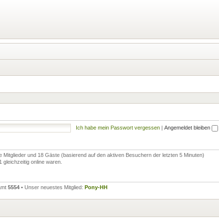
Ich habe mein Passwort vergessen
|
Angemeldet bleiben
re Mitglieder und 18 Gäste (basierend auf den aktiven Besuchern der letzten 5 Minuten)
gleichzeitig online waren.
samt
5554
• Unser neuestes Mitglied:
Pony-HH