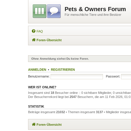
Pets & Owners Forum
Für menschliche Tiere und ihre Besitzer
FAQ
Foren-Übersicht
Ohne Anmeldung siehst Du keine Foren.
ANMELDEN
•
REGISTRIEREN
Benutzername:
Passwort:
WER IST ONLINE?
Insgesamt sind
18
Besucher online :: 0 sichtbare Mitglieder, 0 unsichtba
Der Besucherrekord liegt bei
2547
Besuchern, die am 11 Feb 2026, 01:01 
STATISTIK
Beiträge insgesamt
21032
• Themen insgesamt
3137
• Mitglieder insge
Foren-Übersicht