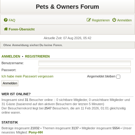
Pets & Owners Forum
FAQ
Registrieren
Anmelden
Foren-Übersicht
Aktuelle Zeit: 07 Aug 2026, 05:42
Ohne Anmeldung siehst Du keine Foren.
ANMELDEN
•
REGISTRIEREN
Benutzername:
Passwort:
Ich habe mein Passwort vergessen
Angemeldet bleiben
WER IST ONLINE?
Insgesamt sind
31
Besucher online :: 0 sichtbare Mitglieder, 0 unsichtbare Mitglieder und
31 Gäste (basierend auf den aktiven Besuchern der letzten 5 Minuten)
Der Besucherrekord liegt bei
2547
Besuchern, die am 11 Feb 2026, 01:01 gleichzeitig
online waren.
STATISTIK
Beiträge insgesamt
21032
• Themen insgesamt
3137
• Mitglieder insgesamt
5554
• Unser
neuestes Mitglied:
Pony-HH