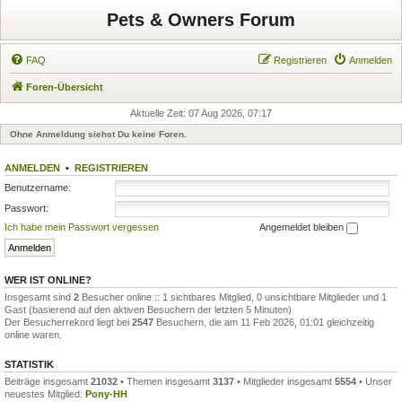
Pets & Owners Forum
FAQ
Registrieren
Anmelden
Foren-Übersicht
Aktuelle Zeit: 07 Aug 2026, 07:17
Ohne Anmeldung siehst Du keine Foren.
ANMELDEN
•
REGISTRIEREN
Benutzername:
Passwort:
Ich habe mein Passwort vergessen
Angemeldet bleiben
WER IST ONLINE?
Insgesamt sind
2
Besucher online :: 1 sichtbares Mitglied, 0 unsichtbare Mitglieder und 1
Gast (basierend auf den aktiven Besuchern der letzten 5 Minuten)
Der Besucherrekord liegt bei
2547
Besuchern, die am 11 Feb 2026, 01:01 gleichzeitig
online waren.
STATISTIK
Beiträge insgesamt
21032
• Themen insgesamt
3137
• Mitglieder insgesamt
5554
• Unser
neuestes Mitglied:
Pony-HH