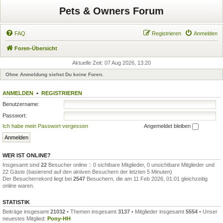
Pets & Owners Forum
FAQ
Registrieren
Anmelden
Foren-Übersicht
Aktuelle Zeit: 07 Aug 2026, 13:20
Ohne Anmeldung siehst Du keine Foren.
ANMELDEN
•
REGISTRIEREN
Benutzername:
Passwort:
Ich habe mein Passwort vergessen
Angemeldet bleiben
WER IST ONLINE?
Insgesamt sind
22
Besucher online :: 0 sichtbare Mitglieder, 0 unsichtbare Mitglieder und
22 Gäste (basierend auf den aktiven Besuchern der letzten 5 Minuten)
Der Besucherrekord liegt bei
2547
Besuchern, die am 11 Feb 2026, 01:01 gleichzeitig
online waren.
STATISTIK
Beiträge insgesamt
21032
• Themen insgesamt
3137
• Mitglieder insgesamt
5554
• Unser
neuestes Mitglied:
Pony-HH