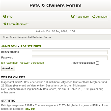
Pets & Owners Forum
FAQ
Registrieren
Anmelden
Foren-Übersicht
Aktuelle Zeit: 07 Aug 2026, 10:51
Ohne Anmeldung siehst Du keine Foren.
ANMELDEN
•
REGISTRIEREN
Benutzername:
Passwort:
Ich habe mein Passwort vergessen
Angemeldet bleiben
WER IST ONLINE?
Insgesamt sind
25
Besucher online :: 0 sichtbare Mitglieder, 0 unsichtbare Mitglieder und
25 Gäste (basierend auf den aktiven Besuchern der letzten 5 Minuten)
Der Besucherrekord liegt bei
2547
Besuchern, die am 11 Feb 2026, 01:01 gleichzeitig
online waren.
STATISTIK
Beiträge insgesamt
21032
• Themen insgesamt
3137
• Mitglieder insgesamt
5554
• Unser
neuestes Mitglied:
Pony-HH