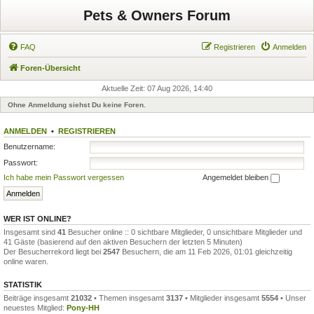
Pets & Owners Forum
FAQ
Registrieren
Anmelden
Foren-Übersicht
Aktuelle Zeit: 07 Aug 2026, 14:40
Ohne Anmeldung siehst Du keine Foren.
ANMELDEN
•
REGISTRIEREN
Benutzername:
Passwort:
Ich habe mein Passwort vergessen
Angemeldet bleiben
WER IST ONLINE?
Insgesamt sind
41
Besucher online :: 0 sichtbare Mitglieder, 0 unsichtbare Mitglieder und
41 Gäste (basierend auf den aktiven Besuchern der letzten 5 Minuten)
Der Besucherrekord liegt bei
2547
Besuchern, die am 11 Feb 2026, 01:01 gleichzeitig
online waren.
STATISTIK
Beiträge insgesamt
21032
• Themen insgesamt
3137
• Mitglieder insgesamt
5554
• Unser
neuestes Mitglied:
Pony-HH