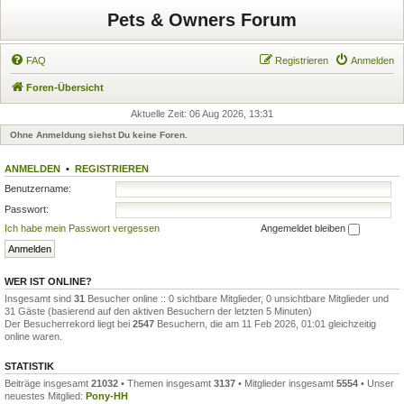
Pets & Owners Forum
FAQ
Registrieren
Anmelden
Foren-Übersicht
Aktuelle Zeit: 06 Aug 2026, 13:31
Ohne Anmeldung siehst Du keine Foren.
ANMELDEN
•
REGISTRIEREN
Benutzername:
Passwort:
Ich habe mein Passwort vergessen
Angemeldet bleiben
WER IST ONLINE?
Insgesamt sind
31
Besucher online :: 0 sichtbare Mitglieder, 0 unsichtbare Mitglieder und
31 Gäste (basierend auf den aktiven Besuchern der letzten 5 Minuten)
Der Besucherrekord liegt bei
2547
Besuchern, die am 11 Feb 2026, 01:01 gleichzeitig
online waren.
STATISTIK
Beiträge insgesamt
21032
• Themen insgesamt
3137
• Mitglieder insgesamt
5554
• Unser
neuestes Mitglied:
Pony-HH