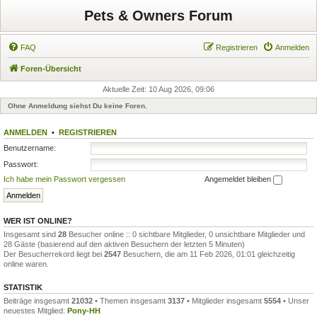
Pets & Owners Forum
FAQ
Registrieren
Anmelden
Foren-Übersicht
Aktuelle Zeit: 10 Aug 2026, 09:06
Ohne Anmeldung siehst Du keine Foren.
ANMELDEN
•
REGISTRIEREN
Benutzername:
Passwort:
Ich habe mein Passwort vergessen
Angemeldet bleiben
WER IST ONLINE?
Insgesamt sind
28
Besucher online :: 0 sichtbare Mitglieder, 0 unsichtbare Mitglieder und
28 Gäste (basierend auf den aktiven Besuchern der letzten 5 Minuten)
Der Besucherrekord liegt bei
2547
Besuchern, die am 11 Feb 2026, 01:01 gleichzeitig
online waren.
STATISTIK
Beiträge insgesamt
21032
• Themen insgesamt
3137
• Mitglieder insgesamt
5554
• Unser
neuestes Mitglied:
Pony-HH