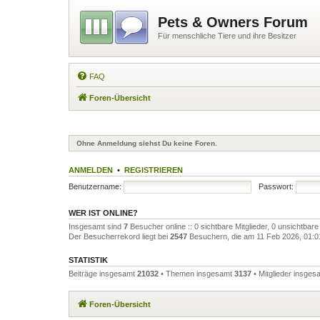
Pets & Owners Forum
Für menschliche Tiere und ihre Besitzer
FAQ
Foren-Übersicht
Ohne Anmeldung siehst Du keine Foren.
ANMELDEN
•
REGISTRIEREN
Benutzername:
Passwort:
WER IST ONLINE?
Insgesamt sind
7
Besucher online :: 0 sichtbare Mitglieder, 0 unsichtbar
Der Besucherrekord liegt bei
2547
Besuchern, die am 11 Feb 2026, 01:01 
STATISTIK
Beiträge insgesamt
21032
• Themen insgesamt
3137
• Mitglieder insge
Foren-Übersicht