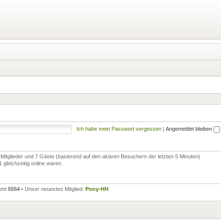
Ich habe mein Passwort vergessen
|
Angemeldet bleiben
e Mitglieder und 7 Gäste (basierend auf den aktiven Besuchern der letzten 5 Minuten)
gleichzeitig online waren.
samt
5554
• Unser neuestes Mitglied:
Pony-HH