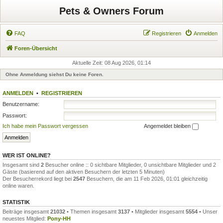
Pets & Owners Forum
FAQ
Registrieren
Anmelden
Foren-Übersicht
Aktuelle Zeit: 08 Aug 2026, 01:14
Ohne Anmeldung siehst Du keine Foren.
ANMELDEN
•
REGISTRIEREN
Benutzername:
Passwort:
Ich habe mein Passwort vergessen
Angemeldet bleiben
WER IST ONLINE?
Insgesamt sind
2
Besucher online :: 0 sichtbare Mitglieder, 0 unsichtbare Mitglieder und 2
Gäste (basierend auf den aktiven Besuchern der letzten 5 Minuten)
Der Besucherrekord liegt bei
2547
Besuchern, die am 11 Feb 2026, 01:01 gleichzeitig
online waren.
STATISTIK
Beiträge insgesamt
21032
• Themen insgesamt
3137
• Mitglieder insgesamt
5554
• Unser
neuestes Mitglied:
Pony-HH