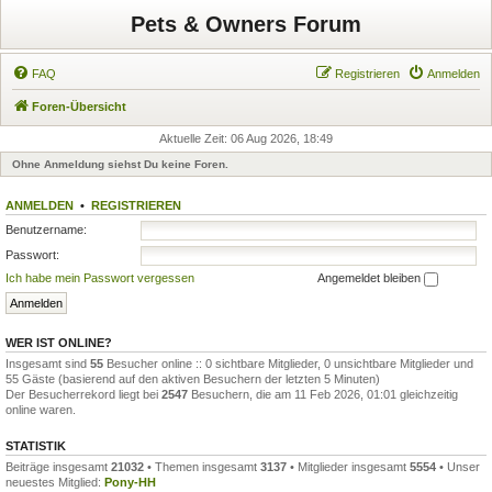
Pets & Owners Forum
FAQ
Registrieren
Anmelden
Foren-Übersicht
Aktuelle Zeit: 06 Aug 2026, 18:49
Ohne Anmeldung siehst Du keine Foren.
ANMELDEN
•
REGISTRIEREN
Benutzername:
Passwort:
Ich habe mein Passwort vergessen
Angemeldet bleiben
WER IST ONLINE?
Insgesamt sind
55
Besucher online :: 0 sichtbare Mitglieder, 0 unsichtbare Mitglieder und
55 Gäste (basierend auf den aktiven Besuchern der letzten 5 Minuten)
Der Besucherrekord liegt bei
2547
Besuchern, die am 11 Feb 2026, 01:01 gleichzeitig
online waren.
STATISTIK
Beiträge insgesamt
21032
• Themen insgesamt
3137
• Mitglieder insgesamt
5554
• Unser
neuestes Mitglied:
Pony-HH