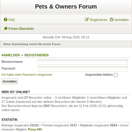
Pets & Owners Forum
FAQ
Registrieren
Anmelden
Foren-Übersicht
Aktuelle Zeit: 08 Aug 2026, 09:13
Ohne Anmeldung siehst Du keine Foren.
ANMELDEN
•
REGISTRIEREN
Benutzername:
Passwort:
Ich habe mein Passwort vergessen
Angemeldet bleiben
WER IST ONLINE?
Insgesamt sind
27
Besucher online :: 0 sichtbare Mitglieder, 0 unsichtbare Mitglieder und
27 Gäste (basierend auf den aktiven Besuchern der letzten 5 Minuten)
Der Besucherrekord liegt bei
2547
Besuchern, die am 11 Feb 2026, 01:01 gleichzeitig
online waren.
STATISTIK
Beiträge insgesamt
21032
• Themen insgesamt
3137
• Mitglieder insgesamt
5554
• Unser
neuestes Mitglied:
Pony-HH