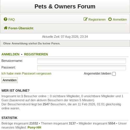
Pets & Owners Forum
FAQ
Registrieren
Anmelden
Foren-Übersicht
Aktuelle Zeit: 07 Aug 2026, 23:34
Ohne Anmeldung siehst Du keine Foren.
ANMELDEN
•
REGISTRIEREN
Benutzername:
Passwort:
Ich habe mein Passwort vergessen
Angemeldet bleiben
WER IST ONLINE?
Insgesamt ist
1
Besucher online :: 0 sichtbare Mitglieder, 0 unsichtbare Mitglieder und 1
Gast (basierend auf den aktiven Besuchern der letzten 5 Minuten)
Der Besucherrekord liegt bei
2547
Besuchern, die am 11 Feb 2026, 01:01 gleichzeitig
online waren.
STATISTIK
Beiträge insgesamt
21032
• Themen insgesamt
3137
• Mitglieder insgesamt
5554
• Unser
neuestes Mitglied:
Pony-HH