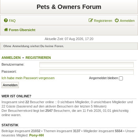
Pets & Owners Forum
FAQ
Registrieren
Anmelden
Foren-Übersicht
Aktuelle Zeit: 07 Aug 2026, 17:20
Ohne Anmeldung siehst Du keine Foren.
ANMELDEN
•
REGISTRIEREN
Benutzername:
Passwort:
Ich habe mein Passwort vergessen
Angemeldet bleiben
WER IST ONLINE?
Insgesamt sind
22
Besucher online :: 0 sichtbare Mitglieder, 0 unsichtbare Mitglieder und
22 Gäste (basierend auf den aktiven Besuchern der letzten 5 Minuten)
Der Besucherrekord liegt bei
2547
Besuchern, die am 11 Feb 2026, 01:01 gleichzeitig
online waren.
STATISTIK
Beiträge insgesamt
21032
• Themen insgesamt
3137
• Mitglieder insgesamt
5554
• Unser
neuestes Mitglied:
Pony-HH