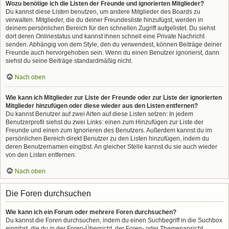
Wozu benötige ich die Listen der Freunde und ignorierten Mitglieder?
Du kannst diese Listen benutzen, um andere Mitglieder des Boards zu
verwalten. Mitglieder, die du deiner Freundesliste hinzufügst, werden in
deinem persönlichen Bereich für den schnellen Zugriff aufgelistet. Du siehst
dort deren Onlinestatus und kannst ihnen schnell eine Private Nachricht
senden. Abhängig von dem Style, den du verwendest, können Beiträge deiner
Freunde auch hervorgehoben sein. Wenn du einen Benutzer ignorierst, dann
siehst du seine Beiträge standardmäßig nicht.
Nach oben
Wie kann ich Mitglieder zur Liste der Freunde oder zur Liste der ignorierten
Mitglieder hinzufügen oder diese wieder aus den Listen entfernen?
Du kannst Benutzer auf zwei Arten auf diese Listen setzen: In jedem
Benutzerprofil siehst du zwei Links: einen zum Hinzufügen zur Liste der
Freunde und einen zum Ignorieren des Benutzers. Außerdem kannst du im
persönlichen Bereich direkt Benutzer zu den Listen hinzufügen, indem du
deren Benutzernamen eingibst. An gleicher Stelle kannst du sie auch wieder
von den Listen entfernen.
Nach oben
Die Foren durchsuchen
Wie kann ich ein Forum oder mehrere Foren durchsuchen?
Du kannst die Foren durchsuchen, indem du einen Suchbegriff in die Suchbox
eingibst, die du in der Foren-Übersicht, der Foren- oder Themenansicht