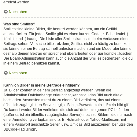
erreicht werden.
Nach oben
Was sind Smilies?
Smilies sind kleine Bilder, die benutzt werden können, um ein Gefühl
auszudrücken. Für jeden Smilie gibt es einen kurzen Code, z. B. bedeutet :)
fröhlich und :( traurig. Die Liste aller Smilies kannst du beim Verfassen eines
Beitrags sehen. Versuche bitte trotzdem, Smilies nicht zu häufig zu benutzen,
sie können einen Beitrag schnell unlesbar machen und ein Moderator könnte
deshalb deinen Beitrag entsprechend überarbeiten oder gar komplett löschen.
Die Board-Administration kann auch die Anzahl der Smilies begrenzen, die du
in einem Beitrag benutzen kannst.
Nach oben
Kann ich Bilder in meine Beiträge einfügen?
Ja, Bilder können in deinem Beitrag angezeigt werden. Wenn die
Administration Dateianhänge erlaubt hat, kannst du das Bild auch direkt
hochladen. Ansonsten musst du zu einem Bild verlinken, das auf einem
öffentlich zugänglichen Server liegt, z. B. http://www.domain.tld/mein-bild.gif.
Du kannst weder Bilder verlinken, die sich auf deinem eigenen PC befinden
(außer es ist ein öffentlich zugänglicher Server), noch zu Bildern, die nur nach
einer Anmeldung verfügbar sind, z. B. Hotmail- oder Yahoo-Mailboxen, mit
einem Passwort geschützte Seiten usw. Um das Bild anzuzeigen, benutze den
BBCode-Tag „[img]“.