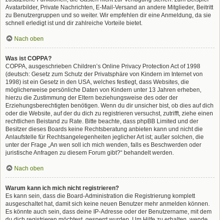
Avatarbilder, Private Nachrichten, E-Mail-Versand an andere Mitglieder, Beitritt
zu Benutzergruppen und so weiter. Wir empfehlen dir eine Anmeldung, da sie
schnell erledigt ist und dir zahlreiche Vorteile bietet.
Nach oben
Was ist COPPA?
COPPA, ausgeschrieben Children’s Online Privacy Protection Act of 1998
(deutsch: Gesetz zum Schutz der Privatsphäre von Kindern im Internet von
1998) ist ein Gesetz in den USA, welches festlegt, dass Websites, die
möglicherweise persönliche Daten von Kindern unter 13 Jahren erheben,
hierzu die Zustimmung der Eltern beziehungsweise des oder der
Erziehungsberechtigten benötigen. Wenn du dir unsicher bist, ob dies auf dich
oder die Website, auf der du dich zu registrieren versuchst, zutrifft, ziehe einen
rechtlichen Beistand zu Rate. Bitte beachte, dass phpBB Limited und der
Besitzer dieses Boards keine Rechtsberatung anbieten kann und nicht die
Anlaufstelle für Rechtsangelegenheiten jeglicher Art ist; außer solchen, die
unter der Frage „An wen soll ich mich wenden, falls es Beschwerden oder
juristische Anfragen zu diesem Forum gibt?“ behandelt werden.
Nach oben
Warum kann ich mich nicht registrieren?
Es kann sein, dass die Board-Administration die Registrierung komplett
ausgeschaltet hat, damit sich keine neuen Benutzer mehr anmelden können.
Es könnte auch sein, dass deine IP-Adresse oder der Benutzername, mit dem
du dich registrieren möchtest, gesperrt wurden. Um Hilfe zu erhalten, wende