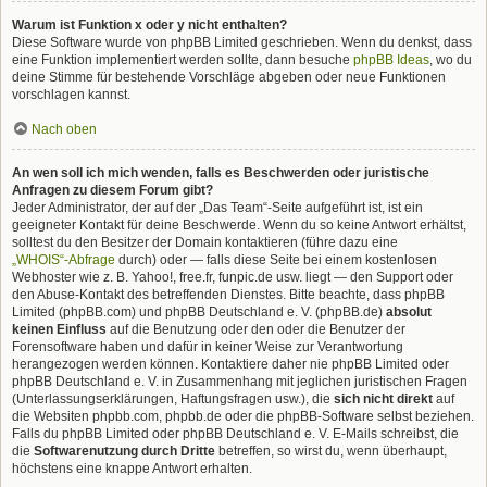
Warum ist Funktion x oder y nicht enthalten?
Diese Software wurde von phpBB Limited geschrieben. Wenn du denkst, dass
eine Funktion implementiert werden sollte, dann besuche
phpBB Ideas
, wo du
deine Stimme für bestehende Vorschläge abgeben oder neue Funktionen
vorschlagen kannst.
Nach oben
An wen soll ich mich wenden, falls es Beschwerden oder juristische
Anfragen zu diesem Forum gibt?
Jeder Administrator, der auf der „Das Team“-Seite aufgeführt ist, ist ein
geeigneter Kontakt für deine Beschwerde. Wenn du so keine Antwort erhältst,
solltest du den Besitzer der Domain kontaktieren (führe dazu eine
„WHOIS“-Abfrage
durch) oder — falls diese Seite bei einem kostenlosen
Webhoster wie z. B. Yahoo!, free.fr, funpic.de usw. liegt — den Support oder
den Abuse-Kontakt des betreffenden Dienstes. Bitte beachte, dass phpBB
Limited (phpBB.com) und phpBB Deutschland e. V. (phpBB.de)
absolut
keinen Einfluss
auf die Benutzung oder den oder die Benutzer der
Forensoftware haben und dafür in keiner Weise zur Verantwortung
herangezogen werden können. Kontaktiere daher nie phpBB Limited oder
phpBB Deutschland e. V. in Zusammenhang mit jeglichen juristischen Fragen
(Unterlassungserklärungen, Haftungsfragen usw.), die
sich nicht direkt
auf
die Websiten phpbb.com, phpbb.de oder die phpBB-Software selbst beziehen.
Falls du phpBB Limited oder phpBB Deutschland e. V. E-Mails schreibst, die
die
Softwarenutzung durch Dritte
betreffen, so wirst du, wenn überhaupt,
höchstens eine knappe Antwort erhalten.