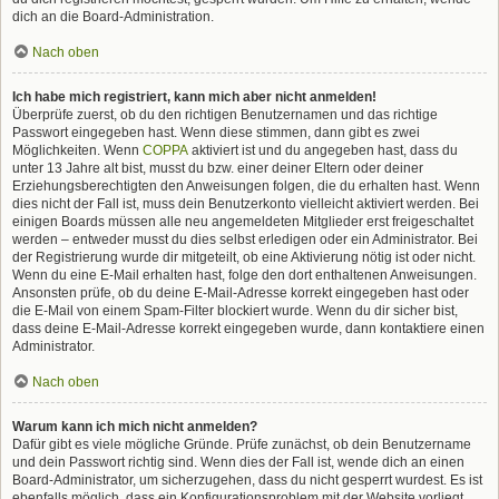
dich an die Board-Administration.
Nach oben
Ich habe mich registriert, kann mich aber nicht anmelden!
Überprüfe zuerst, ob du den richtigen Benutzernamen und das richtige
Passwort eingegeben hast. Wenn diese stimmen, dann gibt es zwei
Möglichkeiten. Wenn
COPPA
aktiviert ist und du angegeben hast, dass du
unter 13 Jahre alt bist, musst du bzw. einer deiner Eltern oder deiner
Erziehungsberechtigten den Anweisungen folgen, die du erhalten hast. Wenn
dies nicht der Fall ist, muss dein Benutzerkonto vielleicht aktiviert werden. Bei
einigen Boards müssen alle neu angemeldeten Mitglieder erst freigeschaltet
werden – entweder musst du dies selbst erledigen oder ein Administrator. Bei
der Registrierung wurde dir mitgeteilt, ob eine Aktivierung nötig ist oder nicht.
Wenn du eine E-Mail erhalten hast, folge den dort enthaltenen Anweisungen.
Ansonsten prüfe, ob du deine E-Mail-Adresse korrekt eingegeben hast oder
die E-Mail von einem Spam-Filter blockiert wurde. Wenn du dir sicher bist,
dass deine E-Mail-Adresse korrekt eingegeben wurde, dann kontaktiere einen
Administrator.
Nach oben
Warum kann ich mich nicht anmelden?
Dafür gibt es viele mögliche Gründe. Prüfe zunächst, ob dein Benutzername
und dein Passwort richtig sind. Wenn dies der Fall ist, wende dich an einen
Board-Administrator, um sicherzugehen, dass du nicht gesperrt wurdest. Es ist
ebenfalls möglich, dass ein Konfigurationsproblem mit der Website vorliegt,