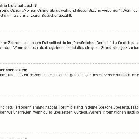
line-Liste auftaucht?
n eine Option „Meinen Online-Status während dieser Sitzung verbergen“. Wenn du d
st dann als unsichtbarer Besucher gezählt.
en Zeitzone. In diesem Fall solltest du im „Persönlichen Bereich“ die für dich passe
den. Wenn du noch nicht registriert bist, ist dies ein guter Grund, dies jetzt zu tun
mer noch falsch!
t hast und die Zeit trotzdem noch falsch ist, geht die Uhr des Servers vermutlich fal
ht installiert oder niemand hat das Forum bislang in deine Sprache übersetzt. Frag
, würden wir uns freuen, wenn du es übersetzen würdest. Weitere Informationen dazu