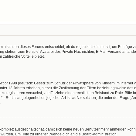
nistration dieses Forums entscheidet, ob du registriert sein musst, um Beiträge zu s
ung stehen: zum Beispiel Avatarbilder, Private Nachrichten, E-Mail-Versand an ander
r zahlreiche Vorteile bietet.
t of 1998 (deutsch: Gesetz zum Schutz der Privatsphäre von Kindern im Internet vo
unter 13 Jahren erheben, hierzu die Zustimmung der Eltern beziehungsweise des o
h zu registrieren versuchst, zutrifft, ziehe einen rechtlichen Beistand zu Rate. Bit
für Rechtsangelegenheiten jeglicher Art ist; außer solchen, die unter der Frage „
.
g komplett ausgeschaltet hat, damit sich keine neuen Benutzer mehr anmelden könn
 wurden. Um Hilfe zu erhalten, wende dich an die Board-Administration.