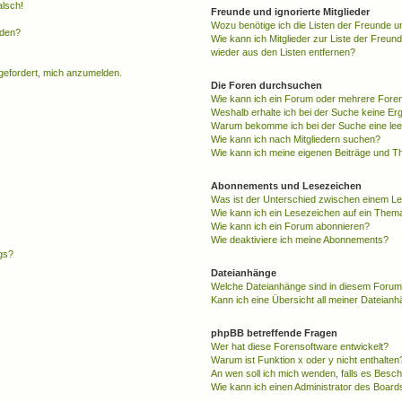
alsch!
Freunde und ignorierte Mitglieder
Wozu benötige ich die Listen der Freunde un
rden?
Wie kann ich Mitglieder zur Liste der Freund
wieder aus den Listen entfernen?
fgefordert, mich anzumelden.
Die Foren durchsuchen
Wie kann ich ein Forum oder mehrere For
Weshalb erhalte ich bei der Suche keine Er
Warum bekomme ich bei der Suche eine lee
Wie kann ich nach Mitgliedern suchen?
Wie kann ich meine eigenen Beiträge und T
Abonnements und Lesezeichen
Was ist der Unterschied zwischen einem L
Wie kann ich ein Lesezeichen auf ein Them
Wie kann ich ein Forum abonnieren?
Wie deaktiviere ich meine Abonnements?
gs?
Dateianhänge
Welche Dateianhänge sind in diesem Forum
Kann ich eine Übersicht all meiner Dateian
phpBB betreffende Fragen
Wer hat diese Forensoftware entwickelt?
Warum ist Funktion x oder y nicht enthalten
An wen soll ich mich wenden, falls es Besc
Wie kann ich einen Administrator des Board