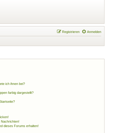
Registrieren
Anmelden
ete ich ihnen bei?
en farbig dargestellt?
tartseite?
icken!
 Nachrichten!
ed dieses Forums erhalten!