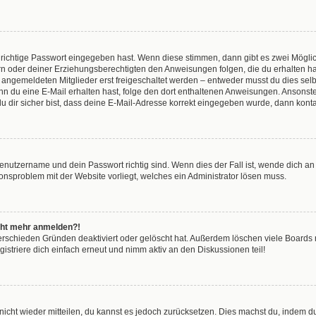
 richtige Passwort eingegeben hast. Wenn diese stimmen, dann gibt es zwei Mögl
tern oder deiner Erziehungsberechtigten den Anweisungen folgen, die du erhalten ha
u angemeldeten Mitglieder erst freigeschaltet werden – entweder musst du dies selbs
. Wenn du eine E-Mail erhalten hast, folge den dort enthaltenen Anweisungen. Anson
u dir sicher bist, dass deine E-Mail-Adresse korrekt eingegeben wurde, dann kontak
Benutzername und dein Passwort richtig sind. Wenn dies der Fall ist, wende dich a
tionsproblem mit der Website vorliegt, welches ein Administrator lösen muss.
nicht mehr anmelden?!
erschieden Gründen deaktiviert oder gelöscht hat. Außerdem löschen viele Boards r
striere dich einfach erneut und nimm aktiv an den Diskussionen teil!
t nicht wieder mitteilen, du kannst es jedoch zurücksetzen. Dies machst du, indem 