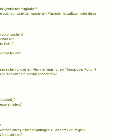
d ignorierten Mitglieder?
e oder zur Liste der ignorierten Mitglieder hinzufügen oder diese
en durchsuchen?
gebnisse?
re Seite?
hemen finden?
esezeichen und einem Abonnements für ein Thema oder Forum?
a setzen oder ein Thema abonnieren?
 zulässig?
hänge erhalten?
?
hwerden oder juristische Anfragen zu diesem Forum gibt?
s kontaktieren?