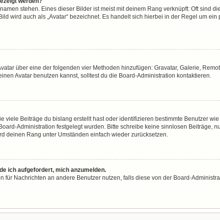
gezeigt werden?
namen stehen. Eines dieser Bilder ist meist mit deinem Rang verknüpft: Oft sind di
ld wird auch als „Avatar“ bezeichnet. Es handelt sich hierbei in der Regel um ein
n Avatar über eine der folgenden vier Methoden hinzufügen: Gravatar, Galerie, Re
en Avatar benutzen kannst, solltest du die Board-Administration kontaktieren.
viele Beiträge du bislang erstellt hast oder identifizieren bestimmte Benutzer w
 Board-Administration festgelegt wurden. Bitte schreibe keine sinnlosen Beiträge
wird deinen Rang unter Umständen einfach wieder zurücksetzen.
rde ich aufgefordert, mich anzumelden.
ion für Nachrichten an andere Benutzer nutzen, falls diese von der Board-Administ