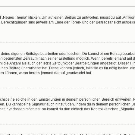
„Neues Thema“ klicken. Um auf einen Beitrag zu antworten, musst du auf „Antworte
e Berechtigungen sind jeweils am Ende der Foren- und der Beitragsansicht aufgeliste
r deine eigenen Beiträge bearbeiten oder löschen. Du kannst einen Beitrag bearbe
inen begrenzten Zeitraum nach seiner Erstellung möglich. Wenn bereits jemand auf de
 die Anzahl als auch der letzte Zeitpunkt der Bearbeitungen angezeigt. Dieser Hi
en Beitrag überarbeitet hat. Diese können jedoch, falls sie es für nötig halten, e
hen können, wenn bereits jemand darauf geantwortet hat.
hst eine solche in den Einstellungen in deinem persönlichen Bereich entwerfen. N
eren. Du kannst eine Signatur auch hinzufügen, indem du in deinem persönlichen 
atur verfassen möchtest, so kannst du dort einfach das Kontrollkästchen „Signatu