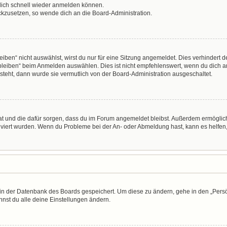
 dich schnell wieder anmelden können.
ückzusetzen, so wende dich an die Board-Administration.
en“ nicht auswählst, wirst du nur für eine Sitzung angemeldet. Dies verhindert 
leiben“ beim Anmelden auswählen. Dies ist nicht empfehlenswert, wenn du dich an
 steht, dann wurde sie vermutlich von der Board-Administration ausgeschaltet.
 hat und die dafür sorgen, dass du im Forum angemeldet bleibst. Außerdem ermögli
tiviert wurden. Wenn du Probleme bei der An- oder Abmeldung hast, kann es helfen
n in der Datenbank des Boards gespeichert. Um diese zu ändern, gehe in den „Persö
nst du alle deine Einstellungen ändern.