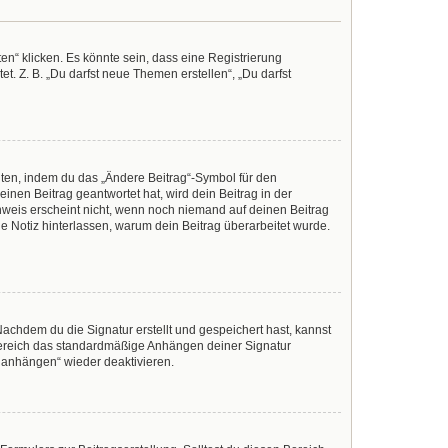
n“ klicken. Es könnte sein, dass eine Registrierung
t. Z. B. „Du darfst neue Themen erstellen“, „Du darfst
iten, indem du das „Ändere Beitrag“-Symbol für den
inen Beitrag geantwortet hat, wird dein Beitrag in der
nweis erscheint nicht, wenn noch niemand auf deinen Beitrag
ine Notiz hinterlassen, warum dein Beitrag überarbeitet wurde.
achdem du die Signatur erstellt und gespeichert hast, kannst
Bereich das standardmäßige Anhängen deiner Signatur
r anhängen“ wieder deaktivieren.