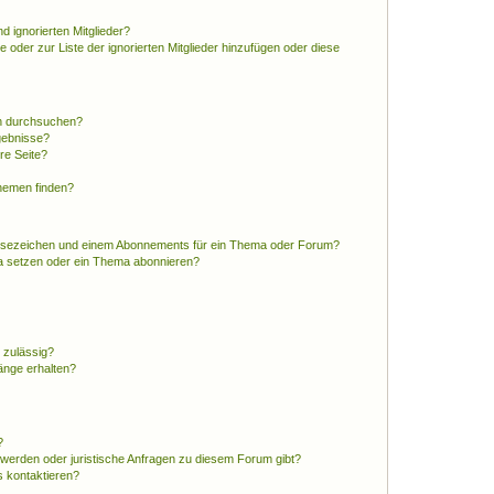
d ignorierten Mitglieder?
e oder zur Liste der ignorierten Mitglieder hinzufügen oder diese
en durchsuchen?
gebnisse?
re Seite?
hemen finden?
esezeichen und einem Abonnements für ein Thema oder Forum?
a setzen oder ein Thema abonnieren?
 zulässig?
hänge erhalten?
?
hwerden oder juristische Anfragen zu diesem Forum gibt?
s kontaktieren?