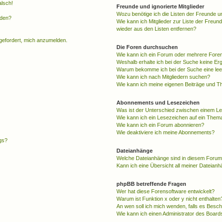
alsch!
Freunde und ignorierte Mitglieder
Wozu benötige ich die Listen der Freunde un
rden?
Wie kann ich Mitglieder zur Liste der Freund
wieder aus den Listen entfernen?
fgefordert, mich anzumelden.
Die Foren durchsuchen
Wie kann ich ein Forum oder mehrere For
Weshalb erhalte ich bei der Suche keine Er
Warum bekomme ich bei der Suche eine lee
Wie kann ich nach Mitgliedern suchen?
Wie kann ich meine eigenen Beiträge und T
Abonnements und Lesezeichen
Was ist der Unterschied zwischen einem L
Wie kann ich ein Lesezeichen auf ein Them
Wie kann ich ein Forum abonnieren?
Wie deaktiviere ich meine Abonnements?
gs?
Dateianhänge
Welche Dateianhänge sind in diesem Forum
Kann ich eine Übersicht all meiner Dateian
phpBB betreffende Fragen
Wer hat diese Forensoftware entwickelt?
Warum ist Funktion x oder y nicht enthalten
An wen soll ich mich wenden, falls es Besc
Wie kann ich einen Administrator des Board