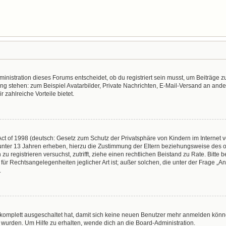
nistration dieses Forums entscheidet, ob du registriert sein musst, um Beiträge zu s
ung stehen: zum Beispiel Avatarbilder, Private Nachrichten, E-Mail-Versand an ander
r zahlreiche Vorteile bietet.
t of 1998 (deutsch: Gesetz zum Schutz der Privatsphäre von Kindern im Internet vo
unter 13 Jahren erheben, hierzu die Zustimmung der Eltern beziehungsweise des o
h zu registrieren versuchst, zutrifft, ziehe einen rechtlichen Beistand zu Rate. Bit
für Rechtsangelegenheiten jeglicher Art ist; außer solchen, die unter der Frage „
.
g komplett ausgeschaltet hat, damit sich keine neuen Benutzer mehr anmelden könn
 wurden. Um Hilfe zu erhalten, wende dich an die Board-Administration.