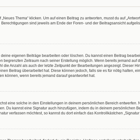
„Neues Thema“ klicken. Um auf einen Beitrag zu antworten, musst du auf „Antworte
e Berechtigungen sind jeweils am Ende der Foren- und der Beitragsansicht aufgeliste
r deine eigenen Beiträge bearbeiten oder löschen. Du kannst einen Beitrag bearbe
inen begrenzten Zeitraum nach seiner Erstellung möglich. Wenn bereits jemand auf de
 die Anzahl als auch der letzte Zeitpunkt der Bearbeitungen angezeigt. Dieser Hi
en Beitrag überarbeitet hat. Diese können jedoch, falls sie es für nötig halten, e
hen können, wenn bereits jemand darauf geantwortet hat.
hst eine solche in den Einstellungen in deinem persönlichen Bereich entwerfen. N
eren. Du kannst eine Signatur auch hinzufügen, indem du in deinem persönlichen 
atur verfassen möchtest, so kannst du dort einfach das Kontrollkästchen „Signatu