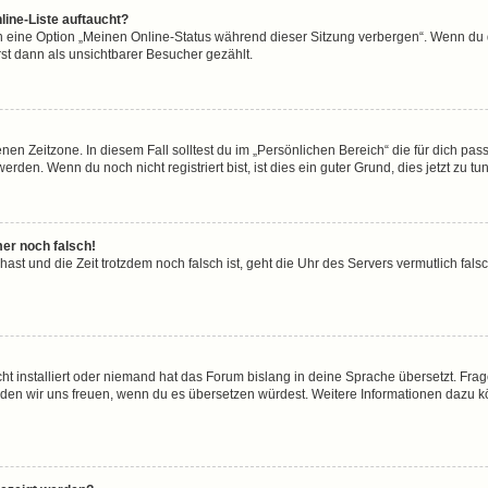
line-Liste auftaucht?
n eine Option „Meinen Online-Status während dieser Sitzung verbergen“. Wenn du d
st dann als unsichtbarer Besucher gezählt.
en Zeitzone. In diesem Fall solltest du im „Persönlichen Bereich“ die für dich passe
den. Wenn du noch nicht registriert bist, ist dies ein guter Grund, dies jetzt zu tun
mer noch falsch!
t hast und die Zeit trotzdem noch falsch ist, geht die Uhr des Servers vermutlich fal
ht installiert oder niemand hat das Forum bislang in deine Sprache übersetzt. Frag
, würden wir uns freuen, wenn du es übersetzen würdest. Weitere Informationen dazu