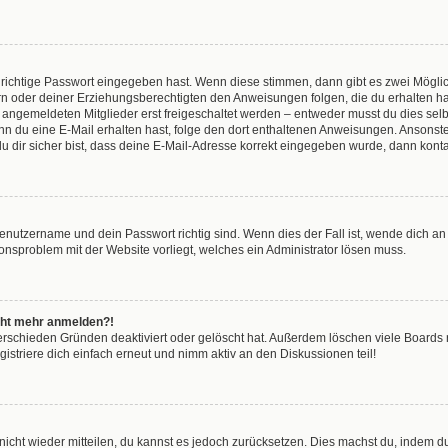
 richtige Passwort eingegeben hast. Wenn diese stimmen, dann gibt es zwei Mögl
tern oder deiner Erziehungsberechtigten den Anweisungen folgen, die du erhalten ha
u angemeldeten Mitglieder erst freigeschaltet werden – entweder musst du dies selbs
. Wenn du eine E-Mail erhalten hast, folge den dort enthaltenen Anweisungen. Anson
u dir sicher bist, dass deine E-Mail-Adresse korrekt eingegeben wurde, dann kontak
Benutzername und dein Passwort richtig sind. Wenn dies der Fall ist, wende dich a
tionsproblem mit der Website vorliegt, welches ein Administrator lösen muss.
nicht mehr anmelden?!
erschieden Gründen deaktiviert oder gelöscht hat. Außerdem löschen viele Boards r
striere dich einfach erneut und nimm aktiv an den Diskussionen teil!
t nicht wieder mitteilen, du kannst es jedoch zurücksetzen. Dies machst du, indem 