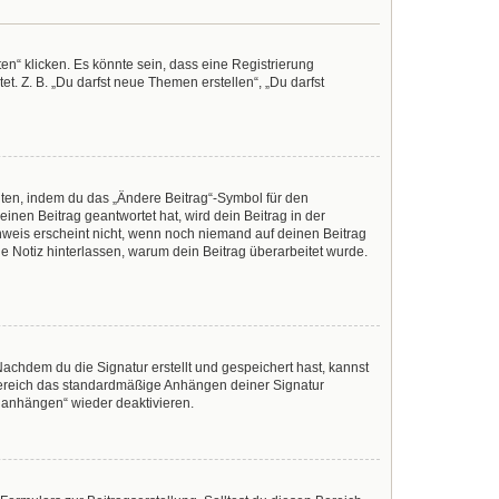
n“ klicken. Es könnte sein, dass eine Registrierung
t. Z. B. „Du darfst neue Themen erstellen“, „Du darfst
iten, indem du das „Ändere Beitrag“-Symbol für den
inen Beitrag geantwortet hat, wird dein Beitrag in der
nweis erscheint nicht, wenn noch niemand auf deinen Beitrag
ine Notiz hinterlassen, warum dein Beitrag überarbeitet wurde.
achdem du die Signatur erstellt und gespeichert hast, kannst
Bereich das standardmäßige Anhängen deiner Signatur
r anhängen“ wieder deaktivieren.