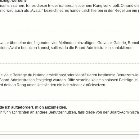
gezeigt werden?
namen stehen. Eines dieser Bilder ist meist mit deinem Rang verknüpft: Oft sind di
ld wird auch als „Avatar“ bezeichnet. Es handelt sich hierbei in der Regel um ein
n Avatar über eine der folgenden vier Methoden hinzufügen: Gravatar, Galerie, Re
en Avatar benutzen kannst, solltest du die Board-Administration kontaktieren.
viele Beiträge du bislang erstellt hast oder identifizieren bestimmte Benutzer w
 Board-Administration festgelegt wurden. Bitte schreibe keine sinnlosen Beiträge
wird deinen Rang unter Umständen einfach wieder zurücksetzen.
rde ich aufgefordert, mich anzumelden.
ion für Nachrichten an andere Benutzer nutzen, falls diese von der Board-Administ