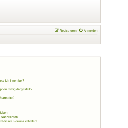
Registrieren
Anmelden
ete ich ihnen bei?
en farbig dargestellt?
tartseite?
icken!
 Nachrichten!
ed dieses Forums erhalten!