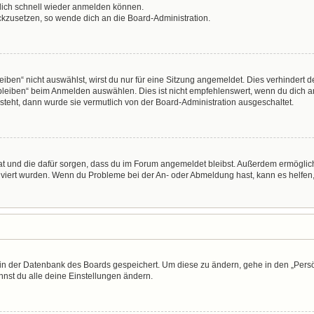
 dich schnell wieder anmelden können.
ückzusetzen, so wende dich an die Board-Administration.
en“ nicht auswählst, wirst du nur für eine Sitzung angemeldet. Dies verhindert 
leiben“ beim Anmelden auswählen. Dies ist nicht empfehlenswert, wenn du dich an
 steht, dann wurde sie vermutlich von der Board-Administration ausgeschaltet.
 hat und die dafür sorgen, dass du im Forum angemeldet bleibst. Außerdem ermögli
tiviert wurden. Wenn du Probleme bei der An- oder Abmeldung hast, kann es helfen
n in der Datenbank des Boards gespeichert. Um diese zu ändern, gehe in den „Persö
nst du alle deine Einstellungen ändern.