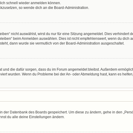
 dich schnell wieder anmelden können.
ückzusetzen, so wende dich an die Board-Administration.
en“ nicht auswählst, wirst du nur für eine Sitzung angemeldet. Dies verhindert 
leiben“ beim Anmelden auswählen. Dies ist nicht empfehlenswert, wenn du dich an
 steht, dann wurde sie vermutlich von der Board-Administration ausgeschaltet.
 hat und die dafür sorgen, dass du im Forum angemeldet bleibst. Außerdem ermögli
tiviert wurden. Wenn du Probleme bei der An- oder Abmeldung hast, kann es helfen
n in der Datenbank des Boards gespeichert. Um diese zu ändern, gehe in den „Persö
nst du alle deine Einstellungen ändern.