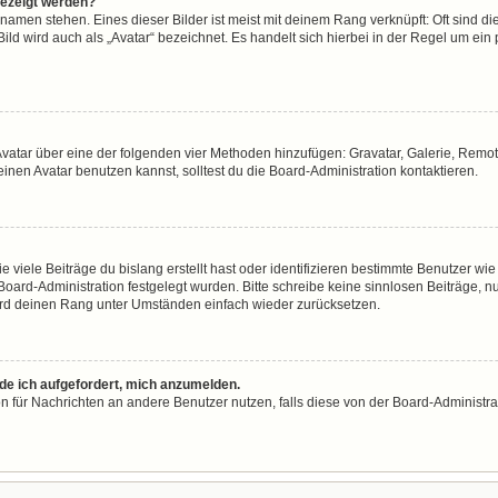
gezeigt werden?
namen stehen. Eines dieser Bilder ist meist mit deinem Rang verknüpft: Oft sind di
ld wird auch als „Avatar“ bezeichnet. Es handelt sich hierbei in der Regel um ein
n Avatar über eine der folgenden vier Methoden hinzufügen: Gravatar, Galerie, Re
en Avatar benutzen kannst, solltest du die Board-Administration kontaktieren.
viele Beiträge du bislang erstellt hast oder identifizieren bestimmte Benutzer w
 Board-Administration festgelegt wurden. Bitte schreibe keine sinnlosen Beiträge
wird deinen Rang unter Umständen einfach wieder zurücksetzen.
rde ich aufgefordert, mich anzumelden.
ion für Nachrichten an andere Benutzer nutzen, falls diese von der Board-Administ