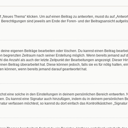
„Neues Thema“ klicken. Um auf einen Beitrag zu antworten, musst du auf „Antworte
e Berechtigungen sind jeweils am Ende der Foren- und der Beitragsansicht aufgeliste
r deine eigenen Beiträge bearbeiten oder löschen. Du kannst einen Beitrag bearbe
inen begrenzten Zeitraum nach seiner Erstellung möglich. Wenn bereits jemand auf de
 die Anzahl als auch der letzte Zeitpunkt der Bearbeitungen angezeigt. Dieser Hi
en Beitrag überarbeitet hat. Diese können jedoch, falls sie es für nötig halten, e
hen können, wenn bereits jemand darauf geantwortet hat.
hst eine solche in den Einstellungen in deinem persönlichen Bereich entwerfen. N
eren. Du kannst eine Signatur auch hinzufügen, indem du in deinem persönlichen 
atur verfassen möchtest, so kannst du dort einfach das Kontrollkästchen „Signatu