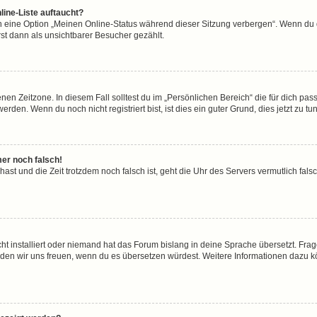
line-Liste auftaucht?
n eine Option „Meinen Online-Status während dieser Sitzung verbergen“. Wenn du d
st dann als unsichtbarer Besucher gezählt.
en Zeitzone. In diesem Fall solltest du im „Persönlichen Bereich“ die für dich passe
den. Wenn du noch nicht registriert bist, ist dies ein guter Grund, dies jetzt zu tun
mer noch falsch!
t hast und die Zeit trotzdem noch falsch ist, geht die Uhr des Servers vermutlich fal
ht installiert oder niemand hat das Forum bislang in deine Sprache übersetzt. Frag
, würden wir uns freuen, wenn du es übersetzen würdest. Weitere Informationen dazu