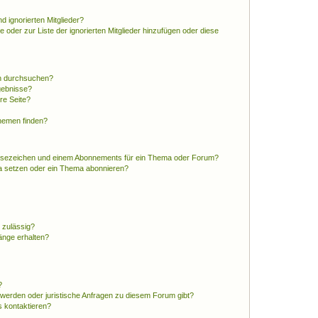
d ignorierten Mitglieder?
e oder zur Liste der ignorierten Mitglieder hinzufügen oder diese
en durchsuchen?
gebnisse?
re Seite?
hemen finden?
esezeichen und einem Abonnements für ein Thema oder Forum?
a setzen oder ein Thema abonnieren?
 zulässig?
hänge erhalten?
?
hwerden oder juristische Anfragen zu diesem Forum gibt?
s kontaktieren?