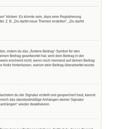
n“ klicken. Es könnte sein, dass eine Registrierung
t. Z. B. „Du darfst neue Themen erstellen“, „Du darfst
iten, indem du das „Ändere Beitrag“-Symbol für den
inen Beitrag geantwortet hat, wird dein Beitrag in der
nweis erscheint nicht, wenn noch niemand auf deinen Beitrag
ine Notiz hinterlassen, warum dein Beitrag überarbeitet wurde.
achdem du die Signatur erstellt und gespeichert hast, kannst
Bereich das standardmäßige Anhängen deiner Signatur
r anhängen“ wieder deaktivieren.