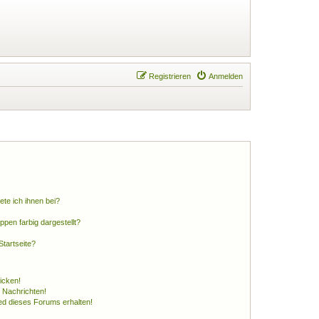
Registrieren
Anmelden
ete ich ihnen bei?
en farbig dargestellt?
tartseite?
icken!
 Nachrichten!
ed dieses Forums erhalten!