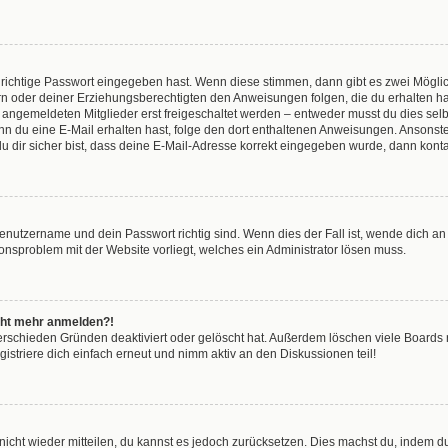
 richtige Passwort eingegeben hast. Wenn diese stimmen, dann gibt es zwei Mögl
tern oder deiner Erziehungsberechtigten den Anweisungen folgen, die du erhalten ha
u angemeldeten Mitglieder erst freigeschaltet werden – entweder musst du dies selbs
. Wenn du eine E-Mail erhalten hast, folge den dort enthaltenen Anweisungen. Anson
u dir sicher bist, dass deine E-Mail-Adresse korrekt eingegeben wurde, dann kontak
Benutzername und dein Passwort richtig sind. Wenn dies der Fall ist, wende dich a
tionsproblem mit der Website vorliegt, welches ein Administrator lösen muss.
nicht mehr anmelden?!
erschieden Gründen deaktiviert oder gelöscht hat. Außerdem löschen viele Boards r
striere dich einfach erneut und nimm aktiv an den Diskussionen teil!
t nicht wieder mitteilen, du kannst es jedoch zurücksetzen. Dies machst du, indem 