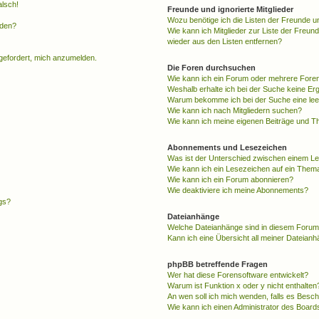
alsch!
Freunde und ignorierte Mitglieder
Wozu benötige ich die Listen der Freunde un
rden?
Wie kann ich Mitglieder zur Liste der Freund
wieder aus den Listen entfernen?
fgefordert, mich anzumelden.
Die Foren durchsuchen
Wie kann ich ein Forum oder mehrere For
Weshalb erhalte ich bei der Suche keine Er
Warum bekomme ich bei der Suche eine lee
Wie kann ich nach Mitgliedern suchen?
Wie kann ich meine eigenen Beiträge und T
Abonnements und Lesezeichen
Was ist der Unterschied zwischen einem L
Wie kann ich ein Lesezeichen auf ein Them
Wie kann ich ein Forum abonnieren?
Wie deaktiviere ich meine Abonnements?
gs?
Dateianhänge
Welche Dateianhänge sind in diesem Forum
Kann ich eine Übersicht all meiner Dateian
phpBB betreffende Fragen
Wer hat diese Forensoftware entwickelt?
Warum ist Funktion x oder y nicht enthalten
An wen soll ich mich wenden, falls es Besc
Wie kann ich einen Administrator des Board