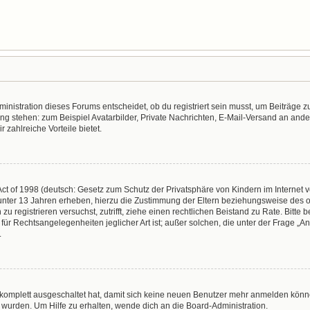
nistration dieses Forums entscheidet, ob du registriert sein musst, um Beiträge zu s
ung stehen: zum Beispiel Avatarbilder, Private Nachrichten, E-Mail-Versand an ander
r zahlreiche Vorteile bietet.
t of 1998 (deutsch: Gesetz zum Schutz der Privatsphäre von Kindern im Internet vo
unter 13 Jahren erheben, hierzu die Zustimmung der Eltern beziehungsweise des o
h zu registrieren versuchst, zutrifft, ziehe einen rechtlichen Beistand zu Rate. Bit
für Rechtsangelegenheiten jeglicher Art ist; außer solchen, die unter der Frage „
.
g komplett ausgeschaltet hat, damit sich keine neuen Benutzer mehr anmelden könn
 wurden. Um Hilfe zu erhalten, wende dich an die Board-Administration.