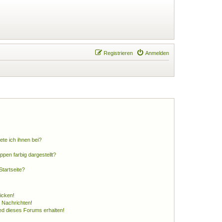
Registrieren
Anmelden
ete ich ihnen bei?
en farbig dargestellt?
tartseite?
icken!
 Nachrichten!
ed dieses Forums erhalten!