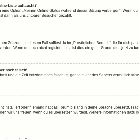
line-Liste auftaucht?
n eine Option „Meinen Online-Status während dieser Sitzung verbergen“. Wenn du d
st dann als unsichtbarer Besucher gezählt.
en Zeitzone. In diesem Fall solltest du im „Persönlichen Bereich“ die für dich passe
den. Wenn du noch nicht registriert bist, ist dies ein guter Grund, dies jetzt zu tun
mer noch falsch!
t hast und die Zeit trotzdem noch falsch ist, geht die Uhr des Servers vermutlich fal
ht installiert oder niemand hat das Forum bislang in deine Sprache übersetzt. Frag
, würden wir uns freuen, wenn du es übersetzen würdest. Weitere Informationen dazu