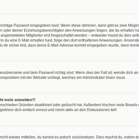
 richtige Passwort eingegeben hast. Wenn diese stimmen, dann gibt es zwei Mögl
tern oder deiner Erziehungsberechtigten den Anweisungen folgen, die du erhalten ha
u angemeldeten Mitglieder erst freigeschaltet werden – entweder musst du dies selbs
. Wenn du eine E-Mail erhalten hast, folge den dort enthaltenen Anweisungen. Anson
u dir sicher bist, dass deine E-Mail-Adresse korrekt eingegeben wurde, dann kontak
Benutzername und dein Passwort richtig sind. Wenn dies der Fall ist, wende dich a
tionsproblem mit der Website vorliegt, welches ein Administrator lösen muss.
nicht mehr anmelden?!
erschieden Gründen deaktiviert oder gelöscht hat. Außerdem löschen viele Boards r
striere dich einfach erneut und nimm aktiv an den Diskussionen teil!
t nicht wieder mitteilen, du kannst es jedoch zurücksetzen. Dies machst du, indem 