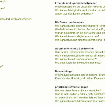
alsch!
Freunde und ignorierte Mitglieder
Wozu benötige ich die Listen der Freunde un
rden?
Wie kann ich Mitglieder zur Liste der Freund
wieder aus den Listen entfernen?
fgefordert, mich anzumelden.
Die Foren durchsuchen
Wie kann ich ein Forum oder mehrere For
Weshalb erhalte ich bei der Suche keine Er
Warum bekomme ich bei der Suche eine lee
Wie kann ich nach Mitgliedern suchen?
Wie kann ich meine eigenen Beiträge und T
Abonnements und Lesezeichen
Was ist der Unterschied zwischen einem L
Wie kann ich ein Lesezeichen auf ein Them
Wie kann ich ein Forum abonnieren?
Wie deaktiviere ich meine Abonnements?
gs?
Dateianhänge
Welche Dateianhänge sind in diesem Forum
Kann ich eine Übersicht all meiner Dateian
phpBB betreffende Fragen
Wer hat diese Forensoftware entwickelt?
Warum ist Funktion x oder y nicht enthalten
An wen soll ich mich wenden, falls es Besc
Wie kann ich einen Administrator des Board