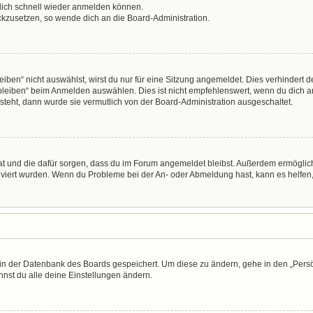
 dich schnell wieder anmelden können.
ückzusetzen, so wende dich an die Board-Administration.
en“ nicht auswählst, wirst du nur für eine Sitzung angemeldet. Dies verhindert 
leiben“ beim Anmelden auswählen. Dies ist nicht empfehlenswert, wenn du dich an
 steht, dann wurde sie vermutlich von der Board-Administration ausgeschaltet.
 hat und die dafür sorgen, dass du im Forum angemeldet bleibst. Außerdem ermögli
tiviert wurden. Wenn du Probleme bei der An- oder Abmeldung hast, kann es helfen
n in der Datenbank des Boards gespeichert. Um diese zu ändern, gehe in den „Persö
nst du alle deine Einstellungen ändern.