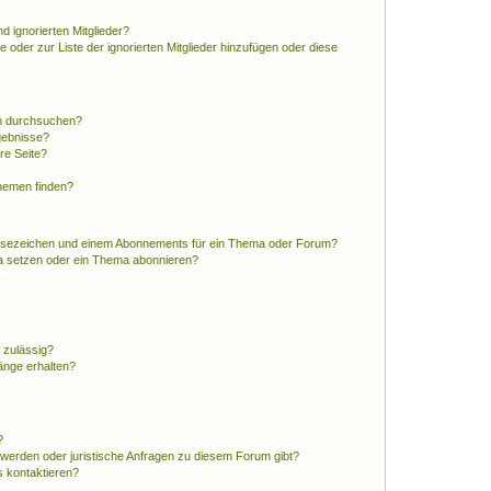
d ignorierten Mitglieder?
e oder zur Liste der ignorierten Mitglieder hinzufügen oder diese
en durchsuchen?
gebnisse?
re Seite?
hemen finden?
esezeichen und einem Abonnements für ein Thema oder Forum?
a setzen oder ein Thema abonnieren?
 zulässig?
hänge erhalten?
?
hwerden oder juristische Anfragen zu diesem Forum gibt?
s kontaktieren?