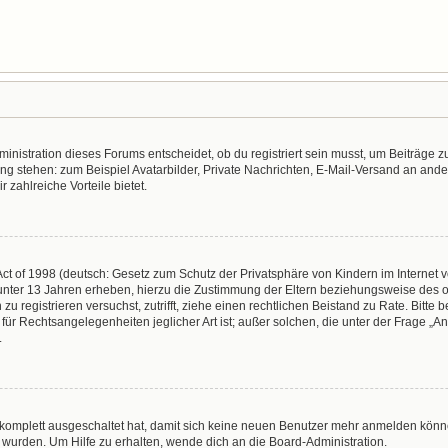
nistration dieses Forums entscheidet, ob du registriert sein musst, um Beiträge zu s
ung stehen: zum Beispiel Avatarbilder, Private Nachrichten, E-Mail-Versand an ander
r zahlreiche Vorteile bietet.
t of 1998 (deutsch: Gesetz zum Schutz der Privatsphäre von Kindern im Internet vo
unter 13 Jahren erheben, hierzu die Zustimmung der Eltern beziehungsweise des o
h zu registrieren versuchst, zutrifft, ziehe einen rechtlichen Beistand zu Rate. Bit
für Rechtsangelegenheiten jeglicher Art ist; außer solchen, die unter der Frage „
.
g komplett ausgeschaltet hat, damit sich keine neuen Benutzer mehr anmelden könn
 wurden. Um Hilfe zu erhalten, wende dich an die Board-Administration.