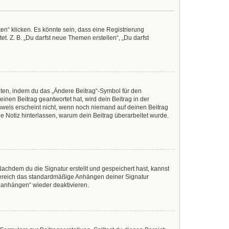
n“ klicken. Es könnte sein, dass eine Registrierung
t. Z. B. „Du darfst neue Themen erstellen“, „Du darfst
iten, indem du das „Ändere Beitrag“-Symbol für den
inen Beitrag geantwortet hat, wird dein Beitrag in der
nweis erscheint nicht, wenn noch niemand auf deinen Beitrag
ine Notiz hinterlassen, warum dein Beitrag überarbeitet wurde.
achdem du die Signatur erstellt und gespeichert hast, kannst
Bereich das standardmäßige Anhängen deiner Signatur
r anhängen“ wieder deaktivieren.