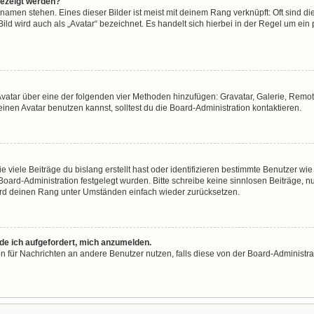
gezeigt werden?
namen stehen. Eines dieser Bilder ist meist mit deinem Rang verknüpft: Oft sind di
ld wird auch als „Avatar“ bezeichnet. Es handelt sich hierbei in der Regel um ein
n Avatar über eine der folgenden vier Methoden hinzufügen: Gravatar, Galerie, Re
en Avatar benutzen kannst, solltest du die Board-Administration kontaktieren.
viele Beiträge du bislang erstellt hast oder identifizieren bestimmte Benutzer w
 Board-Administration festgelegt wurden. Bitte schreibe keine sinnlosen Beiträge
wird deinen Rang unter Umständen einfach wieder zurücksetzen.
rde ich aufgefordert, mich anzumelden.
ion für Nachrichten an andere Benutzer nutzen, falls diese von der Board-Administ