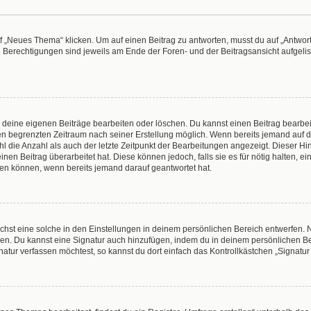
„Neues Thema“ klicken. Um auf einen Beitrag zu antworten, musst du auf „Antworte
e Berechtigungen sind jeweils am Ende der Foren- und der Beitragsansicht aufgeliste
r deine eigenen Beiträge bearbeiten oder löschen. Du kannst einen Beitrag bearbe
inen begrenzten Zeitraum nach seiner Erstellung möglich. Wenn bereits jemand auf de
 die Anzahl als auch der letzte Zeitpunkt der Bearbeitungen angezeigt. Dieser Hi
en Beitrag überarbeitet hat. Diese können jedoch, falls sie es für nötig halten, e
hen können, wenn bereits jemand darauf geantwortet hat.
hst eine solche in den Einstellungen in deinem persönlichen Bereich entwerfen. N
eren. Du kannst eine Signatur auch hinzufügen, indem du in deinem persönlichen 
atur verfassen möchtest, so kannst du dort einfach das Kontrollkästchen „Signatu