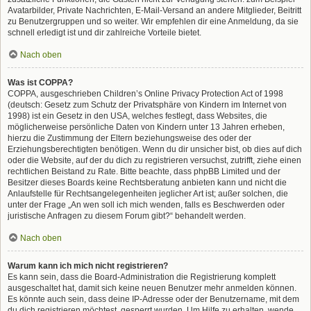
Avatarbilder, Private Nachrichten, E-Mail-Versand an andere Mitglieder, Beitritt
zu Benutzergruppen und so weiter. Wir empfehlen dir eine Anmeldung, da sie
schnell erledigt ist und dir zahlreiche Vorteile bietet.
Nach oben
Was ist COPPA?
COPPA, ausgeschrieben Children’s Online Privacy Protection Act of 1998
(deutsch: Gesetz zum Schutz der Privatsphäre von Kindern im Internet von
1998) ist ein Gesetz in den USA, welches festlegt, dass Websites, die
möglicherweise persönliche Daten von Kindern unter 13 Jahren erheben,
hierzu die Zustimmung der Eltern beziehungsweise des oder der
Erziehungsberechtigten benötigen. Wenn du dir unsicher bist, ob dies auf dich
oder die Website, auf der du dich zu registrieren versuchst, zutrifft, ziehe einen
rechtlichen Beistand zu Rate. Bitte beachte, dass phpBB Limited und der
Besitzer dieses Boards keine Rechtsberatung anbieten kann und nicht die
Anlaufstelle für Rechtsangelegenheiten jeglicher Art ist; außer solchen, die
unter der Frage „An wen soll ich mich wenden, falls es Beschwerden oder
juristische Anfragen zu diesem Forum gibt?“ behandelt werden.
Nach oben
Warum kann ich mich nicht registrieren?
Es kann sein, dass die Board-Administration die Registrierung komplett
ausgeschaltet hat, damit sich keine neuen Benutzer mehr anmelden können.
Es könnte auch sein, dass deine IP-Adresse oder der Benutzername, mit dem
du dich registrieren möchtest, gesperrt wurden. Um Hilfe zu erhalten, wende