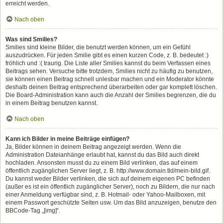
erreicht werden.
Nach oben
Was sind Smilies?
Smilies sind kleine Bilder, die benutzt werden können, um ein Gefühl
auszudrücken. Für jeden Smilie gibt es einen kurzen Code, z. B. bedeutet :)
fröhlich und :( traurig. Die Liste aller Smilies kannst du beim Verfassen eines
Beitrags sehen. Versuche bitte trotzdem, Smilies nicht zu häufig zu benutzen,
sie können einen Beitrag schnell unlesbar machen und ein Moderator könnte
deshalb deinen Beitrag entsprechend überarbeiten oder gar komplett löschen.
Die Board-Administration kann auch die Anzahl der Smilies begrenzen, die du
in einem Beitrag benutzen kannst.
Nach oben
Kann ich Bilder in meine Beiträge einfügen?
Ja, Bilder können in deinem Beitrag angezeigt werden. Wenn die
Administration Dateianhänge erlaubt hat, kannst du das Bild auch direkt
hochladen. Ansonsten musst du zu einem Bild verlinken, das auf einem
öffentlich zugänglichen Server liegt, z. B. http://www.domain.tld/mein-bild.gif.
Du kannst weder Bilder verlinken, die sich auf deinem eigenen PC befinden
(außer es ist ein öffentlich zugänglicher Server), noch zu Bildern, die nur nach
einer Anmeldung verfügbar sind, z. B. Hotmail- oder Yahoo-Mailboxen, mit
einem Passwort geschützte Seiten usw. Um das Bild anzuzeigen, benutze den
BBCode-Tag „[img]“.