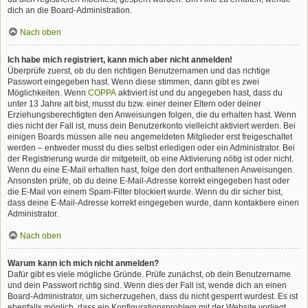
dich an die Board-Administration.
Nach oben
Ich habe mich registriert, kann mich aber nicht anmelden!
Überprüfe zuerst, ob du den richtigen Benutzernamen und das richtige
Passwort eingegeben hast. Wenn diese stimmen, dann gibt es zwei
Möglichkeiten. Wenn
COPPA
aktiviert ist und du angegeben hast, dass du
unter 13 Jahre alt bist, musst du bzw. einer deiner Eltern oder deiner
Erziehungsberechtigten den Anweisungen folgen, die du erhalten hast. Wenn
dies nicht der Fall ist, muss dein Benutzerkonto vielleicht aktiviert werden. Bei
einigen Boards müssen alle neu angemeldeten Mitglieder erst freigeschaltet
werden – entweder musst du dies selbst erledigen oder ein Administrator. Bei
der Registrierung wurde dir mitgeteilt, ob eine Aktivierung nötig ist oder nicht.
Wenn du eine E-Mail erhalten hast, folge den dort enthaltenen Anweisungen.
Ansonsten prüfe, ob du deine E-Mail-Adresse korrekt eingegeben hast oder
die E-Mail von einem Spam-Filter blockiert wurde. Wenn du dir sicher bist,
dass deine E-Mail-Adresse korrekt eingegeben wurde, dann kontaktiere einen
Administrator.
Nach oben
Warum kann ich mich nicht anmelden?
Dafür gibt es viele mögliche Gründe. Prüfe zunächst, ob dein Benutzername
und dein Passwort richtig sind. Wenn dies der Fall ist, wende dich an einen
Board-Administrator, um sicherzugehen, dass du nicht gesperrt wurdest. Es ist
ebenfalls möglich, dass ein Konfigurationsproblem mit der Website vorliegt,