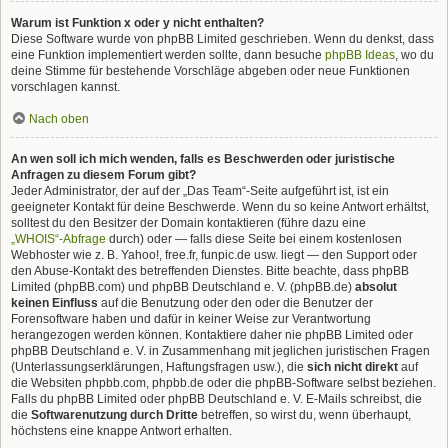
Warum ist Funktion x oder y nicht enthalten?
Diese Software wurde von phpBB Limited geschrieben. Wenn du denkst, dass
eine Funktion implementiert werden sollte, dann besuche
phpBB Ideas
, wo du
deine Stimme für bestehende Vorschläge abgeben oder neue Funktionen
vorschlagen kannst.
Nach oben
An wen soll ich mich wenden, falls es Beschwerden oder juristische
Anfragen zu diesem Forum gibt?
Jeder Administrator, der auf der „Das Team“-Seite aufgeführt ist, ist ein
geeigneter Kontakt für deine Beschwerde. Wenn du so keine Antwort erhältst,
solltest du den Besitzer der Domain kontaktieren (führe dazu eine
„WHOIS“-Abfrage
durch) oder — falls diese Seite bei einem kostenlosen
Webhoster wie z. B. Yahoo!, free.fr, funpic.de usw. liegt — den Support oder
den Abuse-Kontakt des betreffenden Dienstes. Bitte beachte, dass phpBB
Limited (phpBB.com) und phpBB Deutschland e. V. (phpBB.de)
absolut
keinen Einfluss
auf die Benutzung oder den oder die Benutzer der
Forensoftware haben und dafür in keiner Weise zur Verantwortung
herangezogen werden können. Kontaktiere daher nie phpBB Limited oder
phpBB Deutschland e. V. in Zusammenhang mit jeglichen juristischen Fragen
(Unterlassungserklärungen, Haftungsfragen usw.), die
sich nicht direkt
auf
die Websiten phpbb.com, phpbb.de oder die phpBB-Software selbst beziehen.
Falls du phpBB Limited oder phpBB Deutschland e. V. E-Mails schreibst, die
die
Softwarenutzung durch Dritte
betreffen, so wirst du, wenn überhaupt,
höchstens eine knappe Antwort erhalten.