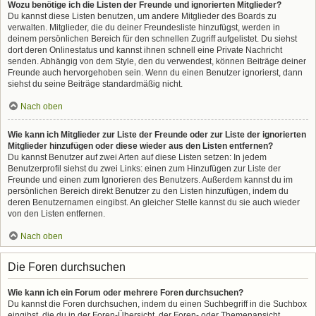
Wozu benötige ich die Listen der Freunde und ignorierten Mitglieder?
Du kannst diese Listen benutzen, um andere Mitglieder des Boards zu
verwalten. Mitglieder, die du deiner Freundesliste hinzufügst, werden in
deinem persönlichen Bereich für den schnellen Zugriff aufgelistet. Du siehst
dort deren Onlinestatus und kannst ihnen schnell eine Private Nachricht
senden. Abhängig von dem Style, den du verwendest, können Beiträge deiner
Freunde auch hervorgehoben sein. Wenn du einen Benutzer ignorierst, dann
siehst du seine Beiträge standardmäßig nicht.
Nach oben
Wie kann ich Mitglieder zur Liste der Freunde oder zur Liste der ignorierten
Mitglieder hinzufügen oder diese wieder aus den Listen entfernen?
Du kannst Benutzer auf zwei Arten auf diese Listen setzen: In jedem
Benutzerprofil siehst du zwei Links: einen zum Hinzufügen zur Liste der
Freunde und einen zum Ignorieren des Benutzers. Außerdem kannst du im
persönlichen Bereich direkt Benutzer zu den Listen hinzufügen, indem du
deren Benutzernamen eingibst. An gleicher Stelle kannst du sie auch wieder
von den Listen entfernen.
Nach oben
Die Foren durchsuchen
Wie kann ich ein Forum oder mehrere Foren durchsuchen?
Du kannst die Foren durchsuchen, indem du einen Suchbegriff in die Suchbox
eingibst, die du in der Foren-Übersicht, der Foren- oder Themenansicht