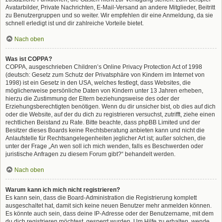
Avatarbilder, Private Nachrichten, E-Mail-Versand an andere Mitglieder, Beitritt
zu Benutzergruppen und so weiter. Wir empfehlen dir eine Anmeldung, da sie
schnell erledigt ist und dir zahlreiche Vorteile bietet.
Nach oben
Was ist COPPA?
COPPA, ausgeschrieben Children’s Online Privacy Protection Act of 1998
(deutsch: Gesetz zum Schutz der Privatsphäre von Kindern im Internet von
1998) ist ein Gesetz in den USA, welches festlegt, dass Websites, die
möglicherweise persönliche Daten von Kindern unter 13 Jahren erheben,
hierzu die Zustimmung der Eltern beziehungsweise des oder der
Erziehungsberechtigten benötigen. Wenn du dir unsicher bist, ob dies auf dich
oder die Website, auf der du dich zu registrieren versuchst, zutrifft, ziehe einen
rechtlichen Beistand zu Rate. Bitte beachte, dass phpBB Limited und der
Besitzer dieses Boards keine Rechtsberatung anbieten kann und nicht die
Anlaufstelle für Rechtsangelegenheiten jeglicher Art ist; außer solchen, die
unter der Frage „An wen soll ich mich wenden, falls es Beschwerden oder
juristische Anfragen zu diesem Forum gibt?“ behandelt werden.
Nach oben
Warum kann ich mich nicht registrieren?
Es kann sein, dass die Board-Administration die Registrierung komplett
ausgeschaltet hat, damit sich keine neuen Benutzer mehr anmelden können.
Es könnte auch sein, dass deine IP-Adresse oder der Benutzername, mit dem
du dich registrieren möchtest, gesperrt wurden. Um Hilfe zu erhalten, wende