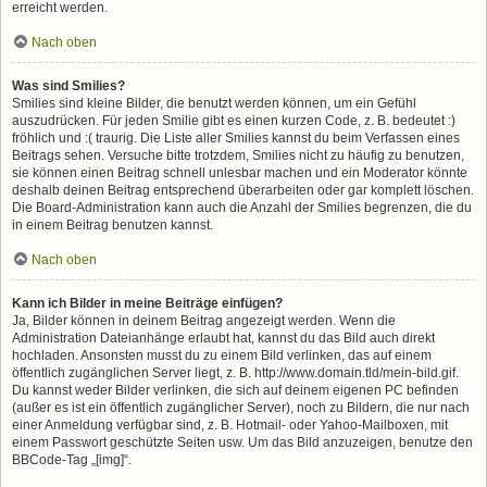
erreicht werden.
Nach oben
Was sind Smilies?
Smilies sind kleine Bilder, die benutzt werden können, um ein Gefühl
auszudrücken. Für jeden Smilie gibt es einen kurzen Code, z. B. bedeutet :)
fröhlich und :( traurig. Die Liste aller Smilies kannst du beim Verfassen eines
Beitrags sehen. Versuche bitte trotzdem, Smilies nicht zu häufig zu benutzen,
sie können einen Beitrag schnell unlesbar machen und ein Moderator könnte
deshalb deinen Beitrag entsprechend überarbeiten oder gar komplett löschen.
Die Board-Administration kann auch die Anzahl der Smilies begrenzen, die du
in einem Beitrag benutzen kannst.
Nach oben
Kann ich Bilder in meine Beiträge einfügen?
Ja, Bilder können in deinem Beitrag angezeigt werden. Wenn die
Administration Dateianhänge erlaubt hat, kannst du das Bild auch direkt
hochladen. Ansonsten musst du zu einem Bild verlinken, das auf einem
öffentlich zugänglichen Server liegt, z. B. http://www.domain.tld/mein-bild.gif.
Du kannst weder Bilder verlinken, die sich auf deinem eigenen PC befinden
(außer es ist ein öffentlich zugänglicher Server), noch zu Bildern, die nur nach
einer Anmeldung verfügbar sind, z. B. Hotmail- oder Yahoo-Mailboxen, mit
einem Passwort geschützte Seiten usw. Um das Bild anzuzeigen, benutze den
BBCode-Tag „[img]“.