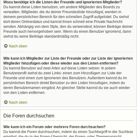
Wozu benötige ich die Listen der Freunde und ignorierten Mitglieder?
Du kannst diese Listen benutzen, um andere Mitglieder des Boards zu
verwalten. Mitglieder, die du deiner Freundesliste hinzufügst, werden in
deinem persönlichen Bereich für den schnellen Zugriff aufgelistet. Du siehst
dort deren Onlinestatus und kannst ihnen schnell eine Private Nachricht
senden. Abhängig von dem Style, den du verwendest, können Beiträge deiner
Freunde auch hervorgehoben sein. Wenn du einen Benutzer ignorierst, dann
siehst du seine Beiträge standardmäßig nicht.
Nach oben
Wie kann ich Mitglieder zur Liste der Freunde oder zur Liste der ignorierten
Mitglieder hinzufügen oder diese wieder aus den Listen entfernen?
Du kannst Benutzer auf zwei Arten auf diese Listen setzen: In jedem
Benutzerprofil siehst du zwei Links: einen zum Hinzufügen zur Liste der
Freunde und einen zum Ignorieren des Benutzers. Außerdem kannst du im
persönlichen Bereich direkt Benutzer zu den Listen hinzufügen, indem du
deren Benutzernamen eingibst. An gleicher Stelle kannst du sie auch wieder
von den Listen entfernen.
Nach oben
Die Foren durchsuchen
Wie kann ich ein Forum oder mehrere Foren durchsuchen?
Du kannst die Foren durchsuchen, indem du einen Suchbegriff in die Suchbox
eingibst, die du in der Foren-Übersicht, der Foren- oder Themenansicht