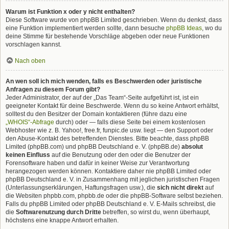
Warum ist Funktion x oder y nicht enthalten?
Diese Software wurde von phpBB Limited geschrieben. Wenn du denkst, dass
eine Funktion implementiert werden sollte, dann besuche
phpBB Ideas
, wo du
deine Stimme für bestehende Vorschläge abgeben oder neue Funktionen
vorschlagen kannst.
Nach oben
An wen soll ich mich wenden, falls es Beschwerden oder juristische
Anfragen zu diesem Forum gibt?
Jeder Administrator, der auf der „Das Team“-Seite aufgeführt ist, ist ein
geeigneter Kontakt für deine Beschwerde. Wenn du so keine Antwort erhältst,
solltest du den Besitzer der Domain kontaktieren (führe dazu eine
„WHOIS“-Abfrage
durch) oder — falls diese Seite bei einem kostenlosen
Webhoster wie z. B. Yahoo!, free.fr, funpic.de usw. liegt — den Support oder
den Abuse-Kontakt des betreffenden Dienstes. Bitte beachte, dass phpBB
Limited (phpBB.com) und phpBB Deutschland e. V. (phpBB.de)
absolut
keinen Einfluss
auf die Benutzung oder den oder die Benutzer der
Forensoftware haben und dafür in keiner Weise zur Verantwortung
herangezogen werden können. Kontaktiere daher nie phpBB Limited oder
phpBB Deutschland e. V. in Zusammenhang mit jeglichen juristischen Fragen
(Unterlassungserklärungen, Haftungsfragen usw.), die
sich nicht direkt
auf
die Websiten phpbb.com, phpbb.de oder die phpBB-Software selbst beziehen.
Falls du phpBB Limited oder phpBB Deutschland e. V. E-Mails schreibst, die
die
Softwarenutzung durch Dritte
betreffen, so wirst du, wenn überhaupt,
höchstens eine knappe Antwort erhalten.