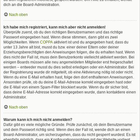
dich an die Board-Administration.
Nach oben
Ich habe mich registriert, kann mich aber nicht anmelden!
Überprüfe zuerst, ob du den richtigen Benutzernamen und das richtige
Passwort eingegeben hast. Wenn diese stimmen, dann gibt es zwei
Möglichkeiten. Wenn
COPPA
aktiviert ist und du angegeben hast, dass du
unter 13 Jahre alt bist, musst du bzw. einer deiner Eltern oder deiner
Erziehungsberechtigten den Anweisungen folgen, die du erhalten hast. Wenn
dies nicht der Fall ist, muss dein Benutzerkonto vielleicht aktiviert werden. Bei
einigen Boards müssen alle neu angemeldeten Mitglieder erst freigeschaltet
werden – entweder musst du dies selbst erledigen oder ein Administrator. Bei
der Registrierung wurde dir mitgeteilt, ob eine Aktivierung nötig ist oder nicht.
Wenn du eine E-Mail erhalten hast, folge den dort enthaltenen Anweisungen.
Ansonsten prüfe, ob du deine E-Mail-Adresse korrekt eingegeben hast oder
die E-Mail von einem Spam-Filter blockiert wurde. Wenn du dir sicher bist,
dass deine E-Mail-Adresse korrekt eingegeben wurde, dann kontaktiere einen
Administrator.
Nach oben
Warum kann ich mich nicht anmelden?
Dafür gibt es viele mögliche Gründe. Prüfe zunächst, ob dein Benutzername
und dein Passwort richtig sind. Wenn dies der Fall ist, wende dich an einen
Board-Administrator, um sicherzugehen, dass du nicht gesperrt wurdest. Es ist
ebenfalls möglich, dass ein Konfigurationsproblem mit der Website vorliegt,