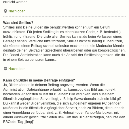
erreicht werden.
Nach oben
Was sind Smilies?
Smilies sind kleine Bilder, die benutzt werden können, um ein Gefühl
auszudrücken. Für jeden Smilie gibt es einen kurzen Code, z. B. bedeutet :)
fröhlich und :( traurig. Die Liste aller Smilies kannst du beim Verfassen eines
Beitrags sehen. Versuche bitte trotzdem, Smilies nicht zu häufig zu benutzen,
sie können einen Beitrag schnell unlesbar machen und ein Moderator könnte
deshalb deinen Beitrag entsprechend überarbeiten oder gar komplett löschen.
Die Board-Administration kann auch die Anzahl der Smilies begrenzen, die du
in einem Beitrag benutzen kannst.
Nach oben
Kann ich Bilder in meine Beiträge einfügen?
Ja, Bilder können in deinem Beitrag angezeigt werden. Wenn die
Administration Dateianhänge erlaubt hat, kannst du das Bild auch direkt
hochladen. Ansonsten musst du zu einem Bild verlinken, das auf einem
öffentlich zugänglichen Server liegt, z. B. http://www.domain.tld/mein-bild.gif.
Du kannst weder Bilder verlinken, die sich auf deinem eigenen PC befinden
(außer es ist ein öffentlich zugänglicher Server), noch zu Bildern, die nur nach
einer Anmeldung verfügbar sind, z. B. Hotmail- oder Yahoo-Mailboxen, mit
einem Passwort geschützte Seiten usw. Um das Bild anzuzeigen, benutze den
BBCode-Tag „[img]“.