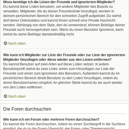
Wozu benötige ich die Listen der Freunde und ignorierten Mitglieder?
Du kannst diese Listen benutzen, um andere Mitglieder des Boards zu
verwalten. Mitglieder, die du deiner Freundesliste hinzufügst, werden in
deinem persönlichen Bereich für den schnellen Zugriff aufgelistet. Du siehst
dort deren Onlinestatus und kannst ihnen schnell eine Private Nachricht
senden. Abhängig von dem Style, den du verwendest, können Beiträge deiner
Freunde auch hervorgehoben sein. Wenn du einen Benutzer ignorierst, dann
siehst du seine Beiträge standardmäßig nicht.
Nach oben
Wie kann ich Mitglieder zur Liste der Freunde oder zur Liste der ignorierten
Mitglieder hinzufügen oder diese wieder aus den Listen entfernen?
Du kannst Benutzer auf zwei Arten auf diese Listen setzen: In jedem
Benutzerprofil siehst du zwei Links: einen zum Hinzufügen zur Liste der
Freunde und einen zum Ignorieren des Benutzers. Außerdem kannst du im
persönlichen Bereich direkt Benutzer zu den Listen hinzufügen, indem du
deren Benutzernamen eingibst. An gleicher Stelle kannst du sie auch wieder
von den Listen entfernen.
Nach oben
Die Foren durchsuchen
Wie kann ich ein Forum oder mehrere Foren durchsuchen?
Du kannst die Foren durchsuchen, indem du einen Suchbegriff in die Suchbox
eingibst, die du in der Foren-Übersicht, der Foren- oder Themenansicht