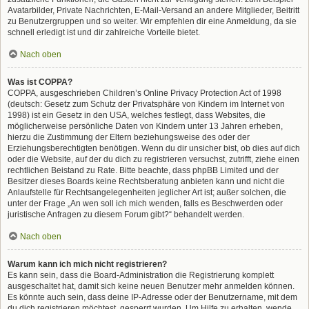
Avatarbilder, Private Nachrichten, E-Mail-Versand an andere Mitglieder, Beitritt
zu Benutzergruppen und so weiter. Wir empfehlen dir eine Anmeldung, da sie
schnell erledigt ist und dir zahlreiche Vorteile bietet.
Nach oben
Was ist COPPA?
COPPA, ausgeschrieben Children’s Online Privacy Protection Act of 1998
(deutsch: Gesetz zum Schutz der Privatsphäre von Kindern im Internet von
1998) ist ein Gesetz in den USA, welches festlegt, dass Websites, die
möglicherweise persönliche Daten von Kindern unter 13 Jahren erheben,
hierzu die Zustimmung der Eltern beziehungsweise des oder der
Erziehungsberechtigten benötigen. Wenn du dir unsicher bist, ob dies auf dich
oder die Website, auf der du dich zu registrieren versuchst, zutrifft, ziehe einen
rechtlichen Beistand zu Rate. Bitte beachte, dass phpBB Limited und der
Besitzer dieses Boards keine Rechtsberatung anbieten kann und nicht die
Anlaufstelle für Rechtsangelegenheiten jeglicher Art ist; außer solchen, die
unter der Frage „An wen soll ich mich wenden, falls es Beschwerden oder
juristische Anfragen zu diesem Forum gibt?“ behandelt werden.
Nach oben
Warum kann ich mich nicht registrieren?
Es kann sein, dass die Board-Administration die Registrierung komplett
ausgeschaltet hat, damit sich keine neuen Benutzer mehr anmelden können.
Es könnte auch sein, dass deine IP-Adresse oder der Benutzername, mit dem
du dich registrieren möchtest, gesperrt wurden. Um Hilfe zu erhalten, wende