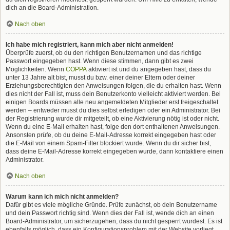
dich an die Board-Administration.
Nach oben
Ich habe mich registriert, kann mich aber nicht anmelden!
Überprüfe zuerst, ob du den richtigen Benutzernamen und das richtige
Passwort eingegeben hast. Wenn diese stimmen, dann gibt es zwei
Möglichkeiten. Wenn
COPPA
aktiviert ist und du angegeben hast, dass du
unter 13 Jahre alt bist, musst du bzw. einer deiner Eltern oder deiner
Erziehungsberechtigten den Anweisungen folgen, die du erhalten hast. Wenn
dies nicht der Fall ist, muss dein Benutzerkonto vielleicht aktiviert werden. Bei
einigen Boards müssen alle neu angemeldeten Mitglieder erst freigeschaltet
werden – entweder musst du dies selbst erledigen oder ein Administrator. Bei
der Registrierung wurde dir mitgeteilt, ob eine Aktivierung nötig ist oder nicht.
Wenn du eine E-Mail erhalten hast, folge den dort enthaltenen Anweisungen.
Ansonsten prüfe, ob du deine E-Mail-Adresse korrekt eingegeben hast oder
die E-Mail von einem Spam-Filter blockiert wurde. Wenn du dir sicher bist,
dass deine E-Mail-Adresse korrekt eingegeben wurde, dann kontaktiere einen
Administrator.
Nach oben
Warum kann ich mich nicht anmelden?
Dafür gibt es viele mögliche Gründe. Prüfe zunächst, ob dein Benutzername
und dein Passwort richtig sind. Wenn dies der Fall ist, wende dich an einen
Board-Administrator, um sicherzugehen, dass du nicht gesperrt wurdest. Es ist
ebenfalls möglich, dass ein Konfigurationsproblem mit der Website vorliegt,