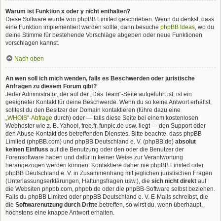
Warum ist Funktion x oder y nicht enthalten?
Diese Software wurde von phpBB Limited geschrieben. Wenn du denkst, dass
eine Funktion implementiert werden sollte, dann besuche
phpBB Ideas
, wo du
deine Stimme für bestehende Vorschläge abgeben oder neue Funktionen
vorschlagen kannst.
Nach oben
An wen soll ich mich wenden, falls es Beschwerden oder juristische
Anfragen zu diesem Forum gibt?
Jeder Administrator, der auf der „Das Team“-Seite aufgeführt ist, ist ein
geeigneter Kontakt für deine Beschwerde. Wenn du so keine Antwort erhältst,
solltest du den Besitzer der Domain kontaktieren (führe dazu eine
„WHOIS“-Abfrage
durch) oder — falls diese Seite bei einem kostenlosen
Webhoster wie z. B. Yahoo!, free.fr, funpic.de usw. liegt — den Support oder
den Abuse-Kontakt des betreffenden Dienstes. Bitte beachte, dass phpBB
Limited (phpBB.com) und phpBB Deutschland e. V. (phpBB.de)
absolut
keinen Einfluss
auf die Benutzung oder den oder die Benutzer der
Forensoftware haben und dafür in keiner Weise zur Verantwortung
herangezogen werden können. Kontaktiere daher nie phpBB Limited oder
phpBB Deutschland e. V. in Zusammenhang mit jeglichen juristischen Fragen
(Unterlassungserklärungen, Haftungsfragen usw.), die
sich nicht direkt
auf
die Websiten phpbb.com, phpbb.de oder die phpBB-Software selbst beziehen.
Falls du phpBB Limited oder phpBB Deutschland e. V. E-Mails schreibst, die
die
Softwarenutzung durch Dritte
betreffen, so wirst du, wenn überhaupt,
höchstens eine knappe Antwort erhalten.