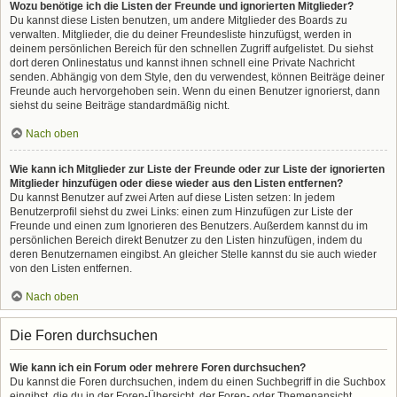
Wozu benötige ich die Listen der Freunde und ignorierten Mitglieder?
Du kannst diese Listen benutzen, um andere Mitglieder des Boards zu
verwalten. Mitglieder, die du deiner Freundesliste hinzufügst, werden in
deinem persönlichen Bereich für den schnellen Zugriff aufgelistet. Du siehst
dort deren Onlinestatus und kannst ihnen schnell eine Private Nachricht
senden. Abhängig von dem Style, den du verwendest, können Beiträge deiner
Freunde auch hervorgehoben sein. Wenn du einen Benutzer ignorierst, dann
siehst du seine Beiträge standardmäßig nicht.
Nach oben
Wie kann ich Mitglieder zur Liste der Freunde oder zur Liste der ignorierten
Mitglieder hinzufügen oder diese wieder aus den Listen entfernen?
Du kannst Benutzer auf zwei Arten auf diese Listen setzen: In jedem
Benutzerprofil siehst du zwei Links: einen zum Hinzufügen zur Liste der
Freunde und einen zum Ignorieren des Benutzers. Außerdem kannst du im
persönlichen Bereich direkt Benutzer zu den Listen hinzufügen, indem du
deren Benutzernamen eingibst. An gleicher Stelle kannst du sie auch wieder
von den Listen entfernen.
Nach oben
Die Foren durchsuchen
Wie kann ich ein Forum oder mehrere Foren durchsuchen?
Du kannst die Foren durchsuchen, indem du einen Suchbegriff in die Suchbox
eingibst, die du in der Foren-Übersicht, der Foren- oder Themenansicht