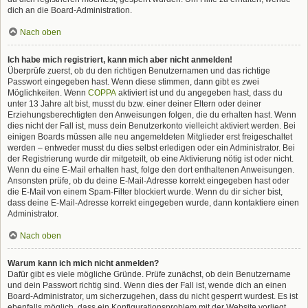
dich an die Board-Administration.
Nach oben
Ich habe mich registriert, kann mich aber nicht anmelden!
Überprüfe zuerst, ob du den richtigen Benutzernamen und das richtige
Passwort eingegeben hast. Wenn diese stimmen, dann gibt es zwei
Möglichkeiten. Wenn
COPPA
aktiviert ist und du angegeben hast, dass du
unter 13 Jahre alt bist, musst du bzw. einer deiner Eltern oder deiner
Erziehungsberechtigten den Anweisungen folgen, die du erhalten hast. Wenn
dies nicht der Fall ist, muss dein Benutzerkonto vielleicht aktiviert werden. Bei
einigen Boards müssen alle neu angemeldeten Mitglieder erst freigeschaltet
werden – entweder musst du dies selbst erledigen oder ein Administrator. Bei
der Registrierung wurde dir mitgeteilt, ob eine Aktivierung nötig ist oder nicht.
Wenn du eine E-Mail erhalten hast, folge den dort enthaltenen Anweisungen.
Ansonsten prüfe, ob du deine E-Mail-Adresse korrekt eingegeben hast oder
die E-Mail von einem Spam-Filter blockiert wurde. Wenn du dir sicher bist,
dass deine E-Mail-Adresse korrekt eingegeben wurde, dann kontaktiere einen
Administrator.
Nach oben
Warum kann ich mich nicht anmelden?
Dafür gibt es viele mögliche Gründe. Prüfe zunächst, ob dein Benutzername
und dein Passwort richtig sind. Wenn dies der Fall ist, wende dich an einen
Board-Administrator, um sicherzugehen, dass du nicht gesperrt wurdest. Es ist
ebenfalls möglich, dass ein Konfigurationsproblem mit der Website vorliegt,