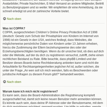
Avatarbilder, Private Nachrichten, E-Mail-Versand an andere Mitglieder, Beitritt
zu Benutzergruppen und so weiter. Wir empfehlen dir eine Anmeldung, da sie
schnell erledigt ist und dir zahlreiche Vorteile bietet.
Nach oben
Was ist COPPA?
COPPA, ausgeschrieben Children’s Online Privacy Protection Act of 1998
(deutsch: Gesetz zum Schutz der Privatsphäre von Kindern im Internet von
1998) ist ein Gesetz in den USA, welches festlegt, dass Websites, die
möglicherweise persönliche Daten von Kindern unter 13 Jahren erheben,
hierzu die Zustimmung der Eltern beziehungsweise des oder der
Erziehungsberechtigten benötigen. Wenn du dir unsicher bist, ob dies auf dich
oder die Website, auf der du dich zu registrieren versuchst, zutrifft, ziehe einen
rechtlichen Beistand zu Rate. Bitte beachte, dass phpBB Limited und der
Besitzer dieses Boards keine Rechtsberatung anbieten kann und nicht die
Anlaufstelle für Rechtsangelegenheiten jeglicher Art ist; außer solchen, die
unter der Frage „An wen soll ich mich wenden, falls es Beschwerden oder
juristische Anfragen zu diesem Forum gibt?“ behandelt werden.
Nach oben
Warum kann ich mich nicht registrieren?
Es kann sein, dass die Board-Administration die Registrierung komplett
ausgeschaltet hat, damit sich keine neuen Benutzer mehr anmelden können.
Es könnte auch sein, dass deine IP-Adresse oder der Benutzername, mit dem
du dich registrieren möchtest, gesperrt wurden. Um Hilfe zu erhalten, wende