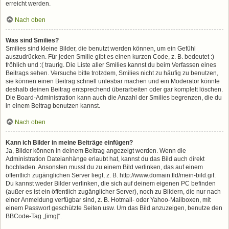
erreicht werden.
Nach oben
Was sind Smilies?
Smilies sind kleine Bilder, die benutzt werden können, um ein Gefühl
auszudrücken. Für jeden Smilie gibt es einen kurzen Code, z. B. bedeutet :)
fröhlich und :( traurig. Die Liste aller Smilies kannst du beim Verfassen eines
Beitrags sehen. Versuche bitte trotzdem, Smilies nicht zu häufig zu benutzen,
sie können einen Beitrag schnell unlesbar machen und ein Moderator könnte
deshalb deinen Beitrag entsprechend überarbeiten oder gar komplett löschen.
Die Board-Administration kann auch die Anzahl der Smilies begrenzen, die du
in einem Beitrag benutzen kannst.
Nach oben
Kann ich Bilder in meine Beiträge einfügen?
Ja, Bilder können in deinem Beitrag angezeigt werden. Wenn die
Administration Dateianhänge erlaubt hat, kannst du das Bild auch direkt
hochladen. Ansonsten musst du zu einem Bild verlinken, das auf einem
öffentlich zugänglichen Server liegt, z. B. http://www.domain.tld/mein-bild.gif.
Du kannst weder Bilder verlinken, die sich auf deinem eigenen PC befinden
(außer es ist ein öffentlich zugänglicher Server), noch zu Bildern, die nur nach
einer Anmeldung verfügbar sind, z. B. Hotmail- oder Yahoo-Mailboxen, mit
einem Passwort geschützte Seiten usw. Um das Bild anzuzeigen, benutze den
BBCode-Tag „[img]“.