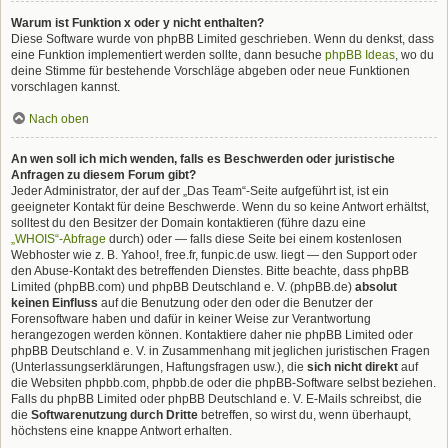
Warum ist Funktion x oder y nicht enthalten?
Diese Software wurde von phpBB Limited geschrieben. Wenn du denkst, dass
eine Funktion implementiert werden sollte, dann besuche
phpBB Ideas
, wo du
deine Stimme für bestehende Vorschläge abgeben oder neue Funktionen
vorschlagen kannst.
Nach oben
An wen soll ich mich wenden, falls es Beschwerden oder juristische
Anfragen zu diesem Forum gibt?
Jeder Administrator, der auf der „Das Team“-Seite aufgeführt ist, ist ein
geeigneter Kontakt für deine Beschwerde. Wenn du so keine Antwort erhältst,
solltest du den Besitzer der Domain kontaktieren (führe dazu eine
„WHOIS“-Abfrage
durch) oder — falls diese Seite bei einem kostenlosen
Webhoster wie z. B. Yahoo!, free.fr, funpic.de usw. liegt — den Support oder
den Abuse-Kontakt des betreffenden Dienstes. Bitte beachte, dass phpBB
Limited (phpBB.com) und phpBB Deutschland e. V. (phpBB.de)
absolut
keinen Einfluss
auf die Benutzung oder den oder die Benutzer der
Forensoftware haben und dafür in keiner Weise zur Verantwortung
herangezogen werden können. Kontaktiere daher nie phpBB Limited oder
phpBB Deutschland e. V. in Zusammenhang mit jeglichen juristischen Fragen
(Unterlassungserklärungen, Haftungsfragen usw.), die
sich nicht direkt
auf
die Websiten phpbb.com, phpbb.de oder die phpBB-Software selbst beziehen.
Falls du phpBB Limited oder phpBB Deutschland e. V. E-Mails schreibst, die
die
Softwarenutzung durch Dritte
betreffen, so wirst du, wenn überhaupt,
höchstens eine knappe Antwort erhalten.